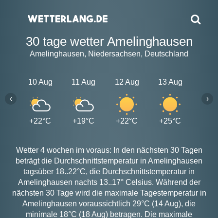
30 tage wetter Amelinghausen
Amelinghausen, Niedersachsen, Deutschland
10 Aug
11 Aug
12 Aug
13 Aug
14 A
‹
›
+22°C
+19°C
+22°C
+25°C
+29
Wetter 4 wochen im voraus: In den nächsten 30 Tagen
beträgt die Durchschnittstemperatur in Amelinghausen
tagsüber 18..22°C, die Durchschnittstemperatur in
Amelinghausen nachts 13..17° Celsius. Während der
nächsten 30 Tage wird die maximale Tagestemperatur in
Amelinghausen voraussichtlich 29°C (14 Aug), die
minimale 18°C (18 Aug) betragen. Die maximale