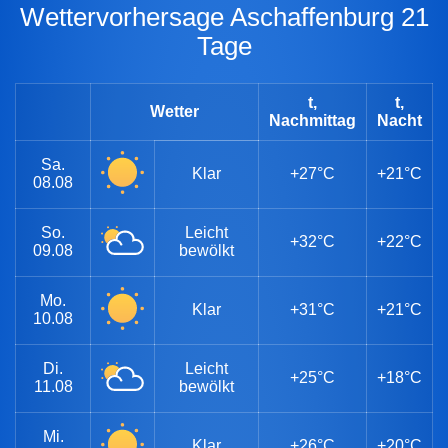
Wettervorhersage Aschaffenburg 21
Tage
t,
t,
Wetter
Nachmittag
Nacht
Sa.
Klar
+27°C
+21°C
08.08
So.
Leicht
+32°C
+22°C
09.08
bewölkt
Mo.
Klar
+31°C
+21°C
10.08
Di.
Leicht
+25°C
+18°C
11.08
bewölkt
Mi.
Klar
+26°C
+20°C