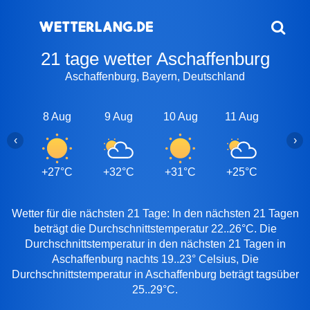
21 tage wetter Aschaffenburg
Aschaffenburg, Bayern, Deutschland
8 Aug
9 Aug
10 Aug
11 Aug
12 A
‹
›
+27°C
+32°C
+31°C
+25°C
+26
Wetter für die nächsten 21 Tage: In den nächsten 21 Tagen
beträgt die Durchschnittstemperatur 22..26°C. Die
Durchschnittstemperatur in den nächsten 21 Tagen in
Aschaffenburg nachts 19..23° Celsius, Die
Durchschnittstemperatur in Aschaffenburg beträgt tagsüber
25..29°C.