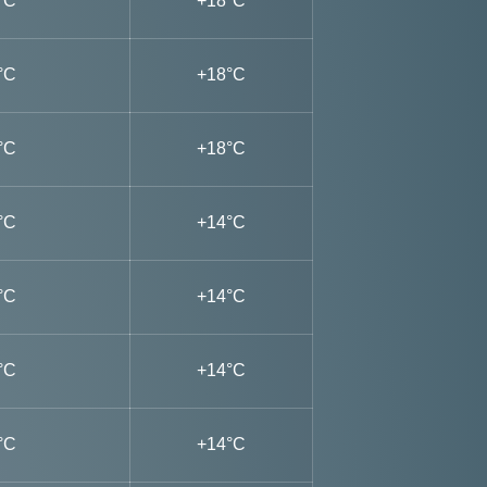
°C
+18°C
°C
+18°C
°C
+18°C
°C
+14°C
°C
+14°C
°C
+14°C
°C
+14°C