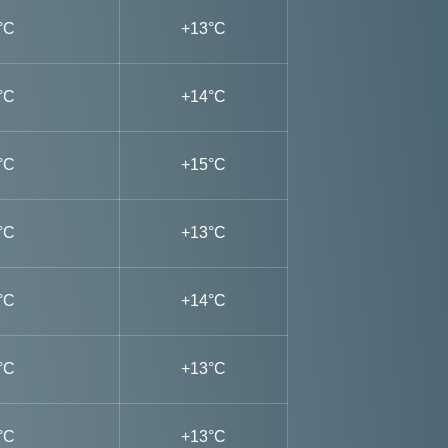
°C
+13°C
°C
+14°C
°C
+15°C
°C
+13°C
°C
+14°C
°C
+13°C
°C
+13°C