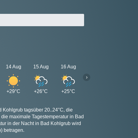
14 Aug
15 Aug
16 Aug
17 Aug
18 Aug
›
+29°C
+26°C
+25°C
+25°C
+25°C
d Kohlgrub tagsüber 20..24°C, die
d die maximale Tagestemperatur in Bad
ur in der Nacht in Bad Kohlgrub wird
) betragen.