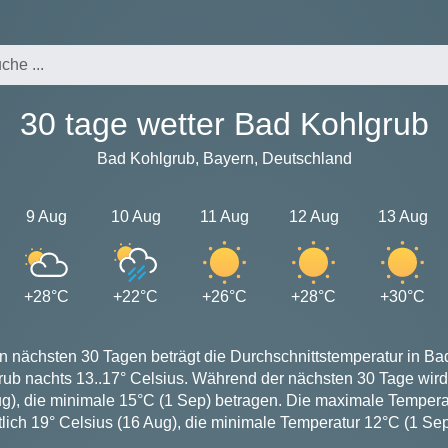
30 tage wetter Bad Kohlgrub
Bad Kohlgrub, Bayern, Deutschland
9 Aug
10 Aug
11 Aug
12 Aug
13 Aug
+28°C
+22°C
+26°C
+28°C
+30°C
n nächsten 30 Tagen beträgt die Durchschnittstemperatur in Ba
rub nachts 13..17° Celsius. Während der nächsten 30 Tage wir
ug), die minimale 15°C (1 Sep) betragen. Die maximale Temperat
tlich 19° Celsius (16 Aug), die minimale Temperatur 12°C (1 Sep