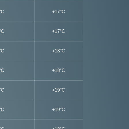
°C
+17°C
°C
+17°C
°C
+18°C
°C
+18°C
°C
+19°C
°C
+19°C