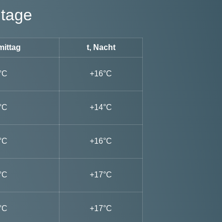
 tage
mittag
t, Nacht
°C
+16°C
°C
+14°C
°C
+16°C
°C
+17°C
°C
+17°C