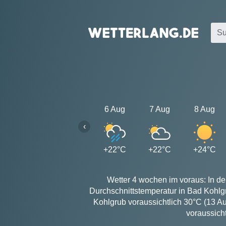
6 Aug
7 Aug
8 Aug
‹
+22°C
+22°C
+24°C
Wetter 4 wochen im voraus: In de
Durchschnittstemperatur in Bad Kohlg
Kohlgrub voraussichtlich 30°C (13 A
voraussich