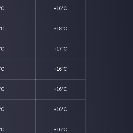
°C
+16°C
°C
+18°C
°C
+17°C
°C
+16°C
°C
+16°C
°C
+16°C
°C
+16°C