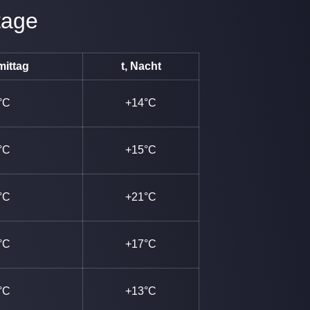
tage
mittag
t, Nacht
°C
+14°C
°C
+15°C
°C
+21°C
°C
+17°C
°C
+13°C