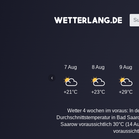
7 Aug
8 Aug
9 Aug
‹
+21°C
+23°C
+29°C
Wetter 4 wochen im voraus: In d
Durchschnittstemperatur in Bad Saar
Saarow voraussichtlich 30°C (14 Au
voraussicht