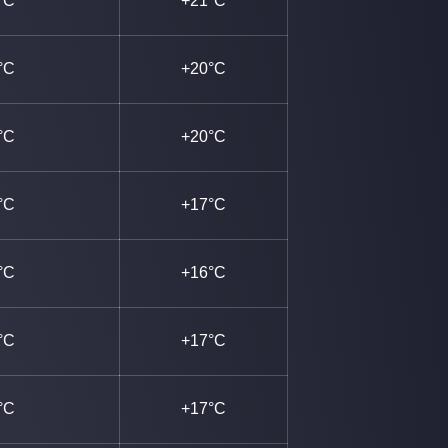
°C
+21°C
°C
+20°C
°C
+20°C
°C
+17°C
°C
+16°C
°C
+17°C
°C
+17°C