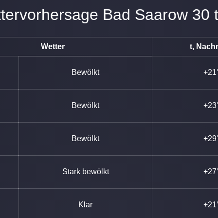
ettervorhersage Bad Saarow 30 
Wetter
t, Nach
Bewölkt
+21
Bewölkt
+23
Bewölkt
+29
Stark bewölkt
+27
Klar
+21