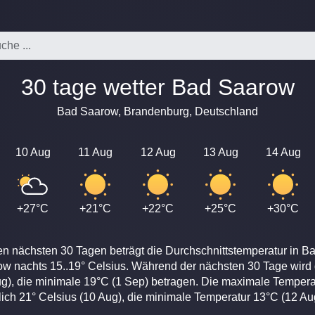
30 tage wetter Bad Saarow
Bad Saarow, Brandenburg, Deutschland
10 Aug
11 Aug
12 Aug
13 Aug
14 Aug
+27°C
+21°C
+22°C
+25°C
+30°C
en nächsten 30 Tagen beträgt die Durchschnittstemperatur in B
ow nachts 15..19° Celsius. Während der nächsten 30 Tage wird
g), die minimale 19°C (1 Sep) betragen. Die maximale Tempera
lich 21° Celsius (10 Aug), die minimale Temperatur 13°C (12 Au