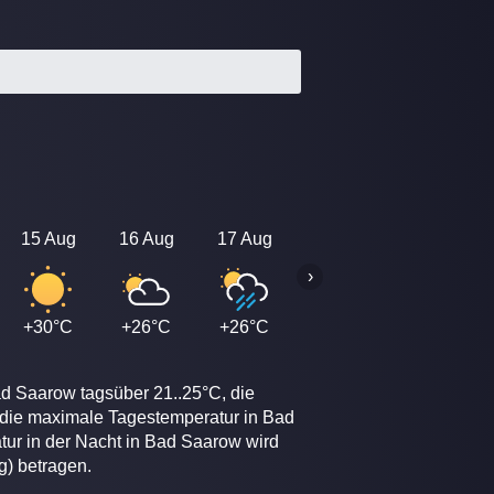
15 Aug
16 Aug
17 Aug
18 Aug
19 Aug
›
+30°C
+26°C
+26°C
+26°C
+26°C
ad Saarow tagsüber 21..25°C, die
 die maximale Tagestemperatur in Bad
tur in der Nacht in Bad Saarow wird
g) betragen.