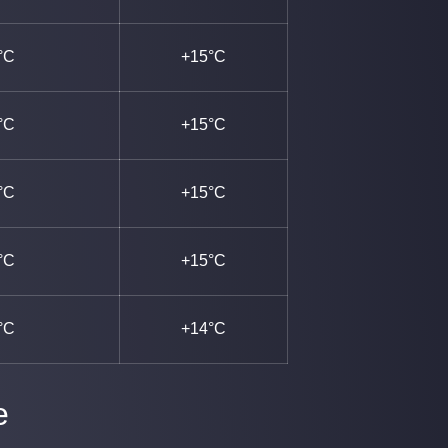
°C
+15°C
°C
+15°C
°C
+15°C
°C
+15°C
°C
+14°C
e