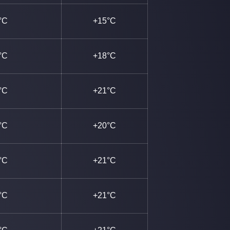
°C
+15°C
°C
+18°C
°C
+21°C
°C
+20°C
°C
+21°C
°C
+21°C