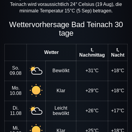
Teinach wird voraussichtlich 24° Celsius (19 Aug), die
minimale Temperatur 15°C (5 Sep) betragen.
Wettervorhersage Bad Teinach 30
tage
t,
t,
Wetter
Nachmittag
Nacht
So.
Bewölkt
+31°C
+18°C
09.08
Mo.
Klar
+29°C
+18°C
10.08
Di.
Leicht
+26°C
+17°C
11.08
bewölkt
Mi.
Klar
+25°C
+18°C