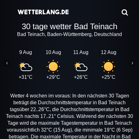
30 tage wetter Bad Teinach
Bad Teinach, Baden-Württemberg, Deutschland
9 Aug
10 Aug
11 Aug
12 Aug
13 A
‹
›
+31°C
+29°C
+26°C
+25°C
+28
Wetter 4 wochen im voraus: In den nächsten 30 Tagen
beträgt die Durchschnittstemperatur in Bad Teinach
tagsüber 22..26°C, die Durchschnittstemperatur in Bad
Teinach nachts 17..21° Celsius. Während der nächsten 30
Tage wird die maximale Tagestemperatur in Bad Teinach
voraussichtlich 32°C (15 Aug), die minimale 19°C (6 Sep)
betragen. Die maximale Temperatur in der Nacht in Bad