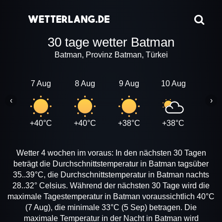
30 tage wetter Batman
Batman, Provinz Batman, Türkei
7 Aug
8 Aug
9 Aug
10 Aug
11 A
‹
›
+40°C
+40°C
+38°C
+38°C
+37
Wetter 4 wochen im voraus: In den nächsten 30 Tagen
beträgt die Durchschnittstemperatur in Batman tagsüber
35..39°C, die Durchschnittstemperatur in Batman nachts
28..32° Celsius. Während der nächsten 30 Tage wird die
maximale Tagestemperatur in Batman voraussichtlich 40°C
(7 Aug), die minimale 33°C (5 Sep) betragen. Die
maximale Temperatur in der Nacht in Batman wird