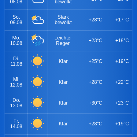
08.08
bewölkt
So.
Stark
+28°C
+17°C
09.08
bewölkt
Mo.
Leichter
+23°C
+18°C
10.08
Regen
Di.
Klar
+25°C
+19°C
11.08
Mi.
Klar
+28°C
+22°C
12.08
Do.
Klar
+30°C
+23°C
13.08
Fr.
Klar
+28°C
+19°C
14.08