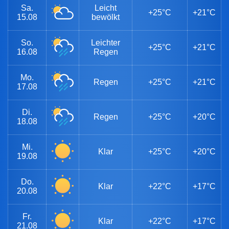
Sa.
Leicht
+25°C
+21°C
15.08
bewölkt
So.
Leichter
+25°C
+21°C
16.08
Regen
Mo.
Regen
+25°C
+21°C
17.08
Di.
Regen
+25°C
+20°C
18.08
Mi.
Klar
+25°C
+20°C
19.08
Do.
Klar
+22°C
+17°C
20.08
Fr.
Klar
+22°C
+17°C
21.08