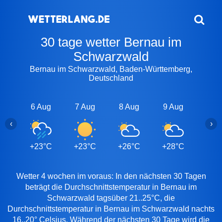
30 tage wetter Bernau im
Schwarzwald
Bernau im Schwarzwald, Baden-Württemberg,
Deutschland
6 Aug
7 Aug
8 Aug
9 Aug
10 A
‹
›
+23°C
+23°C
+26°C
+28°C
+23
Wetter 4 wochen im voraus: In den nächsten 30 Tagen
beträgt die Durchschnittstemperatur in Bernau im
Schwarzwald tagsüber 21..25°C, die
Durchschnittstemperatur in Bernau im Schwarzwald nachts
16..20° Celsius. Während der nächsten 30 Tage wird die