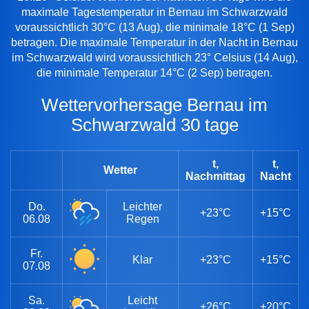
maximale Tagestemperatur in Bernau im Schwarzwald
voraussichtlich 30°C (13 Aug), die minimale 18°C (1 Sep)
betragen. Die maximale Temperatur in der Nacht in Bernau
im Schwarzwald wird voraussichtlich 23° Celsius (14 Aug),
die minimale Temperatur 14°C (2 Sep) betragen.
Wettervorhersage Bernau im
Schwarzwald 30 tage
t,
t,
Wetter
Nachmittag
Nacht
Do.
Leichter
+23°C
+15°C
06.08
Regen
Fr.
Klar
+23°C
+15°C
07.08
Sa.
Leicht
+26°C
+20°C