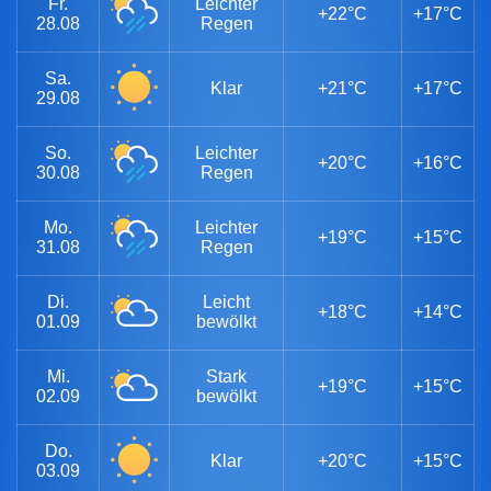
Fr.
Leichter
+22°C
+17°C
28.08
Regen
Sa.
Klar
+21°C
+17°C
29.08
So.
Leichter
+20°C
+16°C
30.08
Regen
Mo.
Leichter
+19°C
+15°C
31.08
Regen
Di.
Leicht
+18°C
+14°C
01.09
bewölkt
Mi.
Stark
+19°C
+15°C
02.09
bewölkt
Do.
Klar
+20°C
+15°C
03.09