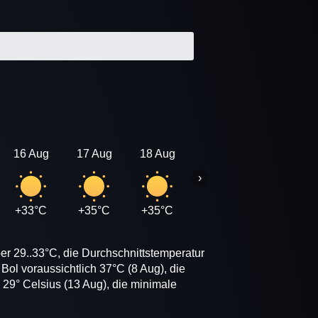
16 Aug
17 Aug
18 Aug
19 Aug
20 Aug
›
+33°C
+35°C
+35°C
+34°C
+34°C
er 29..33°C, die Durchschnittstemperatur
Bol voraussichtlich 37°C (8 Aug), die
 29° Celsius (13 Aug), die minimale