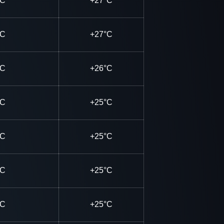
°C
+27°C
°C
+27°C
°C
+26°C
°C
+25°C
°C
+25°C
°C
+25°C
°C
+25°C