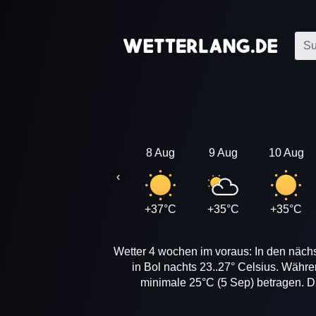
8 Aug
9 Aug
10 Aug
‹
+37°C
+35°C
+35°C
Wetter 4 wochen im voraus: In den nächs
in Bol nachts 23..27° Celsius. Währe
minimale 25°C (5 Sep) betragen. Di