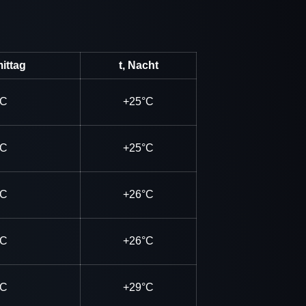
ittag
t, Nacht
°C
+25°C
°C
+25°C
°C
+26°C
°C
+26°C
°C
+29°C