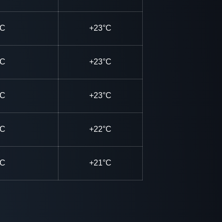
°C
+23°C
°C
+23°C
°C
+23°C
°C
+22°C
°C
+21°C