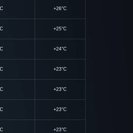
°C
+26°C
°C
+25°C
°C
+24°C
°C
+23°C
°C
+23°C
°C
+23°C
°C
+23°C