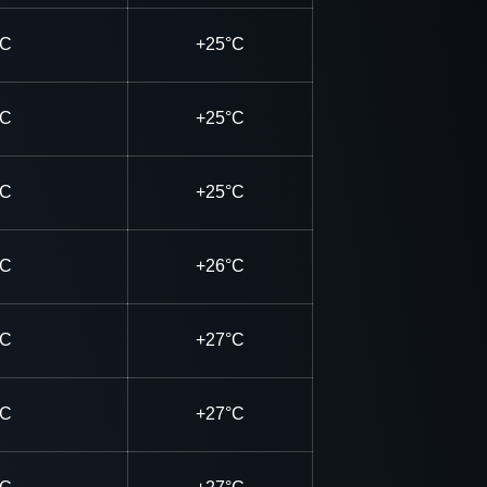
°C
+25°C
°C
+25°C
°C
+25°C
°C
+26°C
°C
+27°C
°C
+27°C