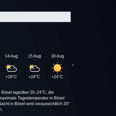
14 Aug
15 Aug
16 Aug
17 Aug
18 Aug
›
+29°C
+24°C
+24°C
+24°C
+23°C
 Bösel tagsüber 20..24°C, die
 maximale Tagestemperatur in Bösel
acht in Bösel wird voraussichtlich 20°
n.