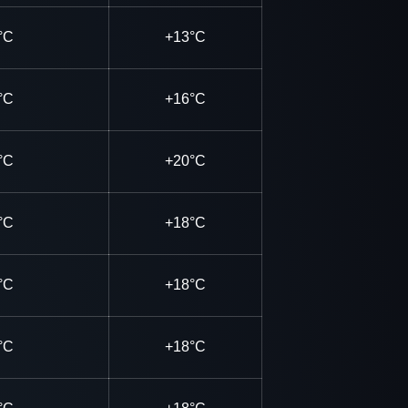
°C
+13°C
°C
+16°C
°C
+20°C
°C
+18°C
°C
+18°C
°C
+18°C