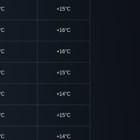
°C
+15°C
°C
+16°C
°C
+16°C
°C
+15°C
°C
+14°C
°C
+15°C
°C
+14°C