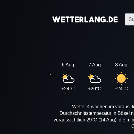
6 Aug
7 Aug
8 Aug
‹
+24°C
+20°C
+24°C
Wetter 4 wochen im voraus: I
Durchschnittstemperatur in Bösel 
voraussichtlich 29°C (14 Aug), die mi
C