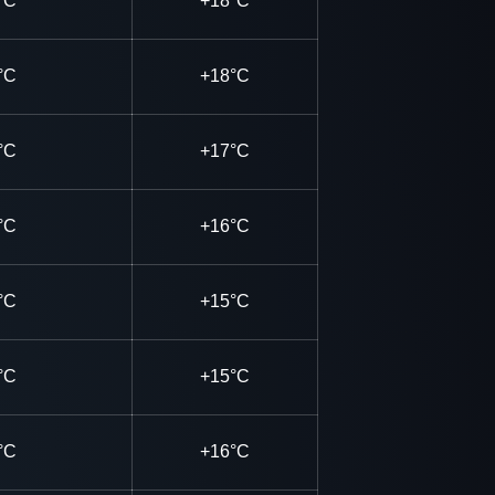
°C
+18°C
°C
+18°C
°C
+17°C
°C
+16°C
°C
+15°C
°C
+15°C
°C
+16°C