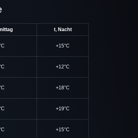
e
mittag
t, Nacht
°C
+15°C
°C
+12°C
°C
+18°C
°C
+19°C
°C
+15°C