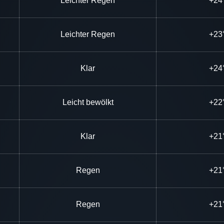
Leichter Regen
+24
Leichter Regen
+23
Klar
+24
Leicht bewölkt
+22
Klar
+21
Regen
+21
Regen
+21