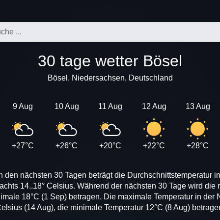
30 tage wetter Bösel
Bösel, Niedersachsen, Deutschland
9 Aug
10 Aug
11 Aug
12 Aug
13 Aug
+27°C
+26°C
+20°C
+22°C
+28°C
n den nächsten 30 Tagen beträgt die Durchschnittstemperatur in
nachts 14..18° Celsius. Während der nächsten 30 Tage wird die
nimale 18°C (1 Sep) betragen. Die maximale Temperatur in der N
elsius (14 Aug), die minimale Temperatur 12°C (8 Aug) betrage