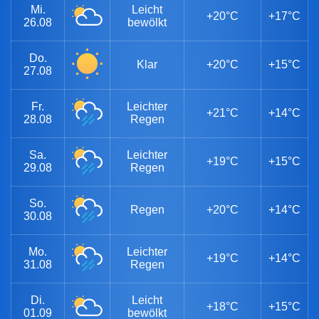
Mi.
Leicht
+20°C
+17°C
26.08
bewölkt
Do.
Klar
+20°C
+15°C
27.08
Fr.
Leichter
+21°C
+14°C
28.08
Regen
Sa.
Leichter
+19°C
+15°C
29.08
Regen
So.
Regen
+20°C
+14°C
30.08
Mo.
Leichter
+19°C
+14°C
31.08
Regen
Di.
Leicht
+18°C
+15°C
01.09
bewölkt