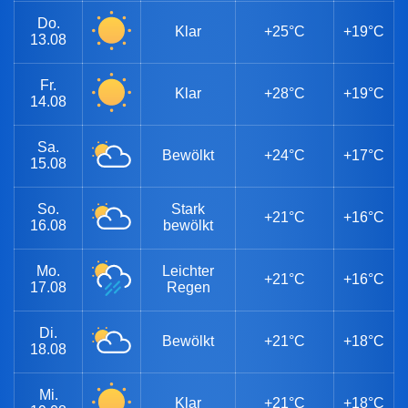
Do.
Klar
+25°C
+19°C
13.08
Fr.
Klar
+28°C
+19°C
14.08
Sa.
Bewölkt
+24°C
+17°C
15.08
So.
Stark
+21°C
+16°C
16.08
bewölkt
Mo.
Leichter
+21°C
+16°C
17.08
Regen
Di.
Bewölkt
+21°C
+18°C
18.08
Mi.
Klar
+21°C
+18°C