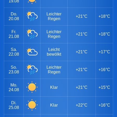
19.08
Do.
Leichter
+21°C
+18°C
20.08
Regen
Fr.
Leichter
+21°C
+18°C
21.08
Regen
Sa.
Leicht
+21°C
+17°C
22.08
bewölkt
So.
Leichter
+21°C
+16°C
23.08
Regen
Mo.
Klar
+21°C
+15°C
24.08
Di.
Klar
+22°C
+16°C
25.08