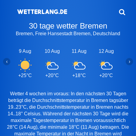
30 tage wetter Bremen
Bremen, Freie Hansestadt Bremen, Deutschland
9 Aug
10 Aug
11 Aug
12 Aug
13 A
‹
›
+25°C
+20°C
+18°C
+20°C
+25
Wetter 4 wochen im voraus: In den nächsten 30 Tagen
beträgt die Durchschnittstemperatur in Bremen tagsüber
19..23°C, die Durchschnittstemperatur in Bremen nachts
14..18° Celsius. Während der nächsten 30 Tage wird die
maximale Tagestemperatur in Bremen voraussichtlich
28°C (14 Aug), die minimale 18°C (11 Aug) betragen. Die
maximale Temperatur in der Nacht in Bremen wird