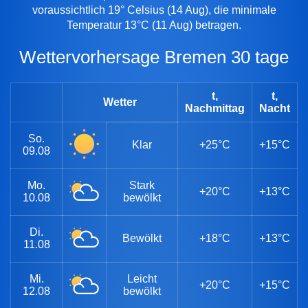
voraussichtlich 19° Celsius (14 Aug), die minimale
Temperatur 13°C (11 Aug) betragen.
Wettervorhersage Bremen 30 tage
t,
t,
Wetter
Nachmittag
Nacht
So.
Klar
+25°C
+15°C
09.08
Mo.
Stark
+20°C
+13°C
10.08
bewölkt
Di.
Bewölkt
+18°C
+13°C
11.08
Mi.
Leicht
+20°C
+15°C
12.08
bewölkt