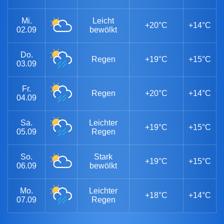
Mi.
Leicht
+20°C
+14°C
02.09
bewölkt
Do.
Regen
+19°C
+15°C
03.09
Fr.
Regen
+20°C
+14°C
04.09
Sa.
Leichter
+19°C
+15°C
05.09
Regen
So.
Stark
+19°C
+15°C
06.09
bewölkt
Mo.
Leichter
+18°C
+14°C
07.09
Regen