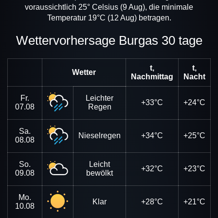
voraussichtlich 25° Celsius (9 Aug), die minimale
Temperatur 19°C (12 Aug) betragen.
Wettervorhersage Burgas 30 tage
t,
t,
Wetter
Nachmittag
Nacht
Fr.
Leichter
+33°C
+24°C
07.08
Regen
Sa.
Nieselregen
+34°C
+25°C
08.08
So.
Leicht
+32°C
+23°C
09.08
bewölkt
Mo.
Klar
+28°C
+21°C
10.08