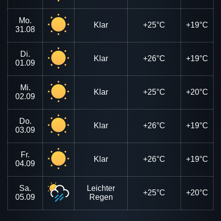
Mo.
Klar
+25°C
+19°C
31.08
Di.
Klar
+26°C
+19°C
01.09
Mi.
Klar
+25°C
+20°C
02.09
Do.
Klar
+26°C
+19°C
03.09
Fr.
Klar
+26°C
+19°C
04.09
Sa.
Leichter
+25°C
+20°C
05.09
Regen