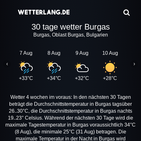
30 tage wetter Burgas
Burgas, Oblast Burgas, Bulgarien
7 Aug
8 Aug
9 Aug
10 Aug
11 A
‹
›
+33°C
+34°C
+32°C
+28°C
+28
Wetter 4 wochen im voraus: In den nächsten 30 Tagen
beträgt die Durchschnittstemperatur in Burgas tagsüber
26..30°C, die Durchschnittstemperatur in Burgas nachts
19..23° Celsius. Während der nächsten 30 Tage wird die
maximale Tagestemperatur in Burgas voraussichtlich 34°C
(8 Aug), die minimale 25°C (31 Aug) betragen. Die
maximale Temperatur in der Nacht in Burgas wird