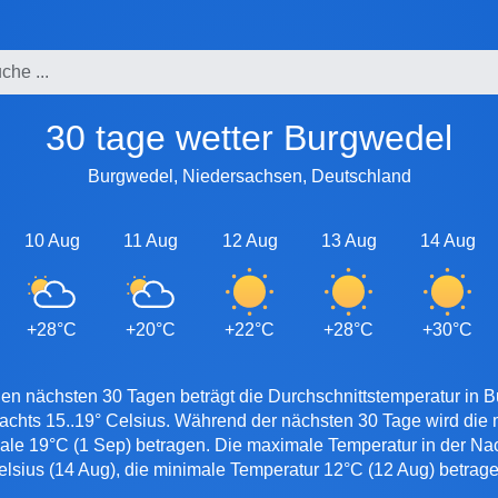
30 tage wetter Burgwedel
Burgwedel, Niedersachsen, Deutschland
10 Aug
11 Aug
12 Aug
13 Aug
14 Aug
+28°C
+20°C
+22°C
+28°C
+30°C
den nächsten 30 Tagen beträgt die Durchschnittstemperatur in B
achts 15..19° Celsius. Während der nächsten 30 Tage wird di
male 19°C (1 Sep) betragen. Die maximale Temperatur in der Nac
elsius (14 Aug), die minimale Temperatur 12°C (12 Aug) betrage