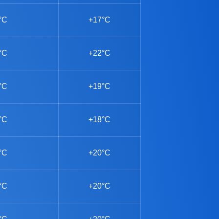
°C
+17°C
°C
+22°C
°C
+19°C
°C
+18°C
°C
+20°C
°C
+20°C