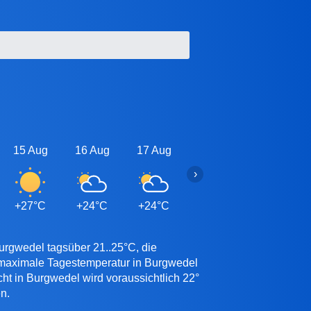
15 Aug
16 Aug
17 Aug
18 Aug
19 Aug
›
+27°C
+24°C
+24°C
+24°C
+24°C
urgwedel tagsüber 21..25°C, die
e maximale Tagestemperatur in Burgwedel
ht in Burgwedel wird voraussichtlich 22°
n.