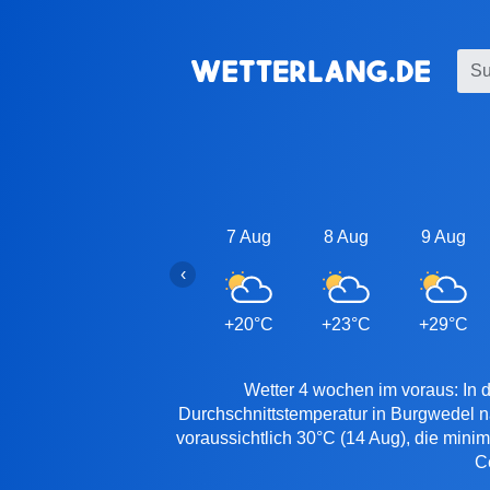
7 Aug
8 Aug
9 Aug
‹
+20°C
+23°C
+29°C
Wetter 4 wochen im voraus: In 
Durchschnittstemperatur in Burgwedel n
voraussichtlich 30°C (14 Aug), die mini
C