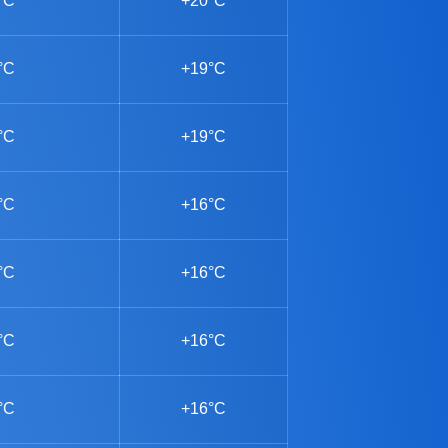
°C
+20°C
°C
+19°C
°C
+19°C
°C
+16°C
°C
+16°C
°C
+16°C
°C
+16°C