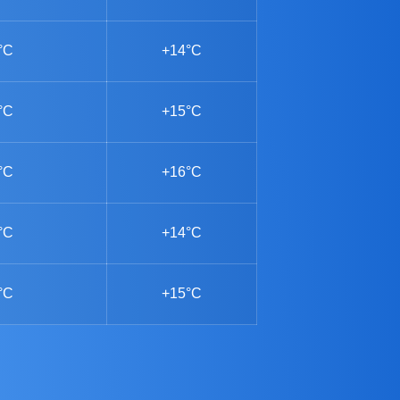
°C
+14°C
°C
+15°C
°C
+16°C
°C
+14°C
°C
+15°C