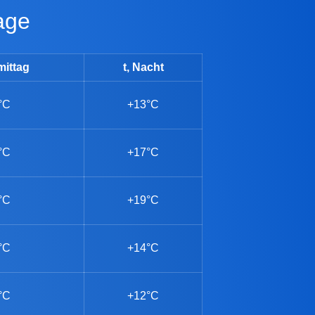
age
mittag
t, Nacht
°C
+13°C
°C
+17°C
°C
+19°C
°C
+14°C
°C
+12°C