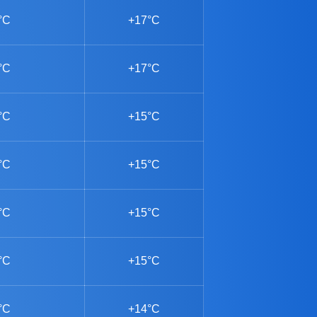
°C
+17°C
°C
+17°C
°C
+15°C
°C
+15°C
°C
+15°C
°C
+15°C
°C
+14°C