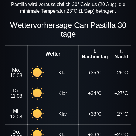
Pastilla wird voraussichtlich 30° Celsius (20 Aug), die
minimale Temperatur 23°C (1 Sep) betragen.
Wettervorhersage Can Pastilla 30
tage
t,
t,
Wetter
Nachmittag
Nacht
Mo.
Klar
+35°C
+26°C
10.08
Di.
Klar
+34°C
+27°C
11.08
Mi.
Klar
+33°C
+27°C
12.08
Do.
Klar
+33°C
+27°C