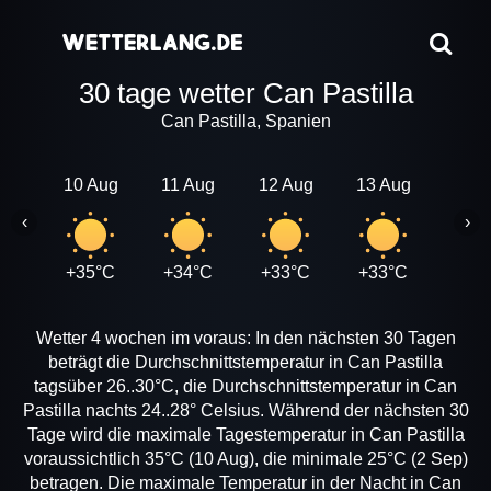
30 tage wetter Can Pastilla
Can Pastilla, Spanien
10 Aug
11 Aug
12 Aug
13 Aug
14 A
‹
›
+35°C
+34°C
+33°C
+33°C
+32
Wetter 4 wochen im voraus: In den nächsten 30 Tagen
beträgt die Durchschnittstemperatur in Can Pastilla
tagsüber 26..30°C, die Durchschnittstemperatur in Can
Pastilla nachts 24..28° Celsius. Während der nächsten 30
Tage wird die maximale Tagestemperatur in Can Pastilla
voraussichtlich 35°C (10 Aug), die minimale 25°C (2 Sep)
betragen. Die maximale Temperatur in der Nacht in Can