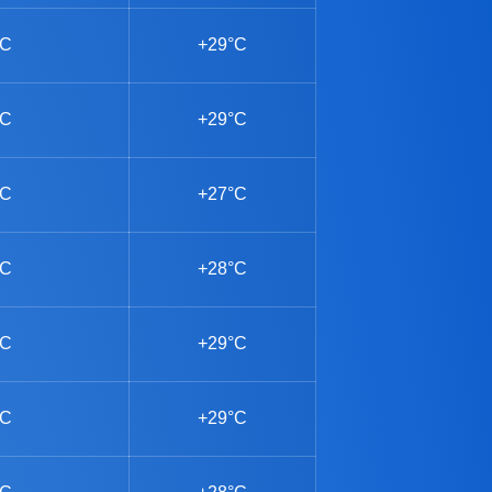
°C
+29°C
°C
+29°C
°C
+27°C
°C
+28°C
°C
+29°C
°C
+29°C