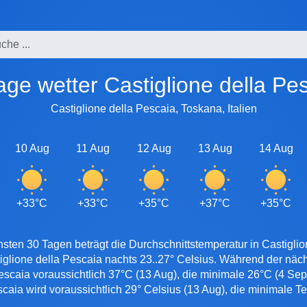
tage wetter Castiglione della Pe
Castiglione della Pescaia, Toskana, Italien
10 Aug
11 Aug
12 Aug
13 Aug
14 Aug
+33°C
+33°C
+35°C
+37°C
+35°C
sten 30 Tagen beträgt die Durchschnittstemperatur in Castiglio
tiglione della Pescaia nachts 23..27° Celsius. Während der näc
escaia voraussichtlich 37°C (13 Aug), die minimale 26°C (4 Se
scaia wird voraussichtlich 29° Celsius (13 Aug), die minimale 