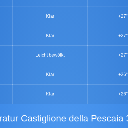
Klar
+27
Klar
+27
Leicht bewölkt
+27
Klar
+26
Klar
+26
ratur Castiglione della Pescaia 