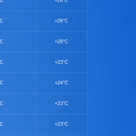
°C
+28°C
°C
+28°C
°C
+28°C
°C
+23°C
°C
+24°C
°C
+23°C
°C
+23°C