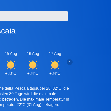
scaia
15 Aug
16 Aug
17 Aug
18 Aug
19 Aug
›
+33°C
+34°C
+34°C
+33°C
+33°C
ne della Pescaia tagsüber 28..32°C, die
hsten 30 Tage wird die maximale
p) betragen. Die maximale Temperatur in
Temperatur 22°C (31 Aug) betragen.