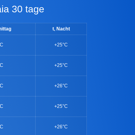
aia 30 tage
ittag
t, Nacht
°C
+25°C
°C
+25°C
°C
+26°C
°C
+25°C
°C
+26°C