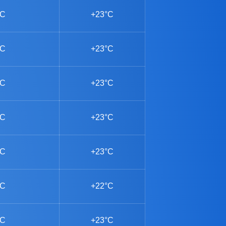
°C
+23°C
°C
+23°C
°C
+23°C
°C
+23°C
°C
+23°C
°C
+22°C
°C
+23°C