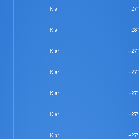
Klar
+27
Klar
+28
Klar
+27
Klar
+27
Klar
+27
Klar
+27
Klar
+27