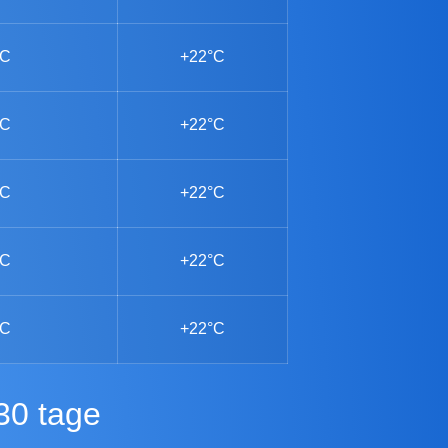
°C
+22°C
°C
+22°C
°C
+22°C
°C
+22°C
°C
+22°C
30 tage