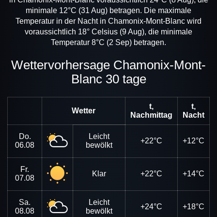
minimale 12°C (31 Aug) betragen. Die maximale
Temperatur in der Nacht in Chamonix-Mont-Blanc wird
voraussichtlich 18° Celsius (9 Aug), die minimale
Temperatur 8°C (2 Sep) betragen.
Wettervorhersage Chamonix-Mont-
Blanc 30 tage
t,
t,
Wetter
Nachmittag
Nacht
Do.
Leicht
+22°C
+12°C
06.08
bewölkt
Fr.
Klar
+22°C
+14°C
07.08
Sa.
Leicht
+24°C
+18°C
08.08
bewölkt