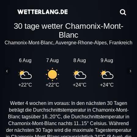
30 tage wetter Chamonix-Mont-
Blanc
Chamonix-Mont-Blanc, Auvergne-Rhone-Alpes, Frankreich
6 Aug
7 Aug
8 Aug
9 Aug
10 A
‹
›
+22°C
+22°C
+24°C
+24°C
+21
Wetter 4 wochen im voraus: In den nächsten 30 Tagen
beträgt die Durchschnittstemperatur in Chamonix-Mont-
Blanc tagsüber 16..20°C, die Durchschnittstemperatur in
Chamonix-Mont-Blanc nachts 11..15° Celsius. Während
der nächsten 30 Tage wird die maximale Tagestemperatur
in Chamonix-Mont-Blanc voraussichtlich 24°C (8 Aug), die