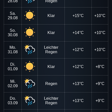
28.08
Regen
Sa.
Klar
+15°C
+10°C
29.08
So.
Klar
+14°C
+10°C
30.08
Mo.
Leichter
+12°C
+10°C
31.08
Regen
Di.
Klar
+12°C
+8°C
01.09
Mi.
Regen
+13°C
+9°C
02.09
Do.
Leichter
+13°C
+9°C
03.09
Regen