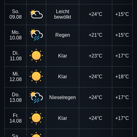
So.
Leicht
+24°C
+15°C
09.08
bewölkt
Mo.
Regen
+21°C
+15°C
10.08
Di.
Klar
+23°C
+17°C
11.08
Mi.
Klar
+24°C
+18°C
12.08
Do.
Nieselregen
+24°C
+17°C
13.08
Fr.
Klar
+24°C
+17°C
14.08
Sa.