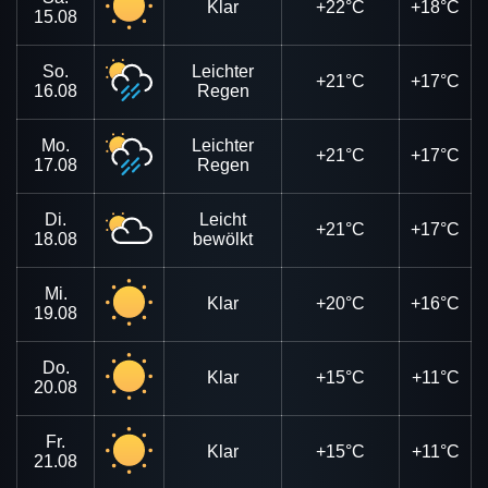
Klar
+22°C
+18°C
15.08
So.
Leichter
+21°C
+17°C
16.08
Regen
Mo.
Leichter
+21°C
+17°C
17.08
Regen
Di.
Leicht
+21°C
+17°C
18.08
bewölkt
Mi.
Klar
+20°C
+16°C
19.08
Do.
Klar
+15°C
+11°C
20.08
Fr.
Klar
+15°C
+11°C
21.08