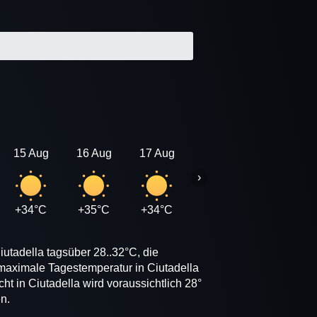
15 Aug
16 Aug
17 Aug
18 Aug
19 Aug
›
+34°C
+35°C
+34°C
+34°C
+34°C
utadella tagsüber 28..32°C, die
 maximale Tagestemperatur in Ciutadella
t in Ciutadella wird voraussichtlich 28°
n.