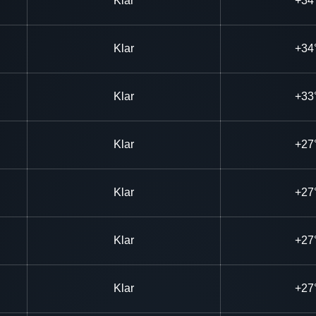
Klar
+34
Klar
+34
Klar
+33
Klar
+27
Klar
+27
Klar
+27
Klar
+27