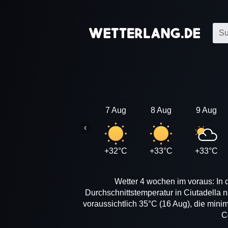
7 Aug
8 Aug
9 Aug
‹
+32°C
+33°C
+33°C
Wetter 4 wochen im voraus: In 
Durchschnittstemperatur in Ciutadella 
voraussichtlich 35°C (16 Aug), die mini
C