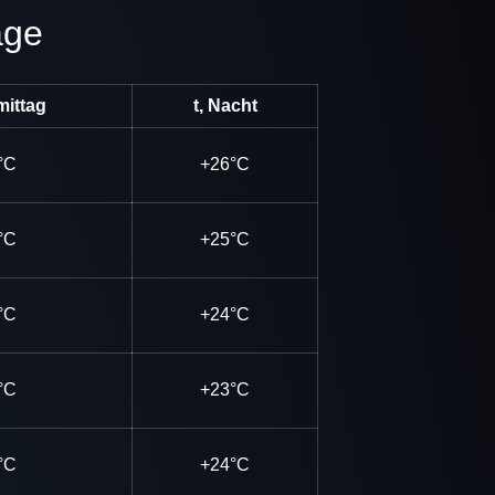
age
mittag
t, Nacht
°C
+26°C
°C
+25°C
°C
+24°C
°C
+23°C
°C
+24°C