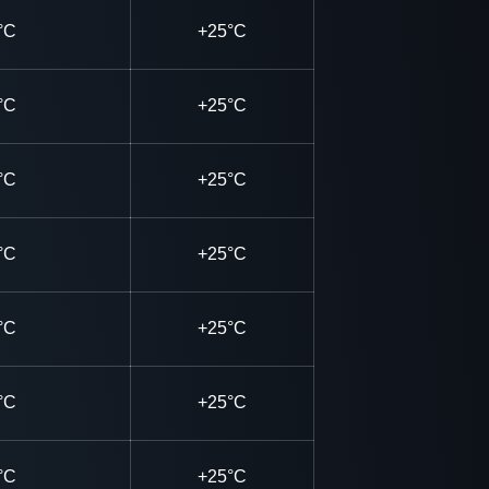
°C
+25°C
°C
+25°C
°C
+25°C
°C
+25°C
°C
+25°C
°C
+25°C
°C
+25°C