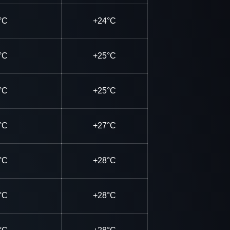
°C
+24°C
°C
+25°C
°C
+25°C
°C
+27°C
°C
+28°C
°C
+28°C