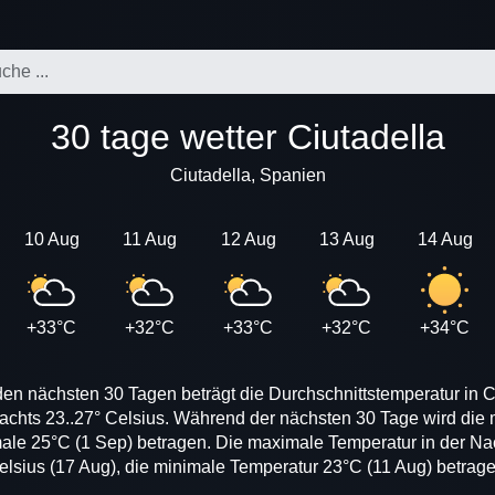
30 tage wetter Ciutadella
Ciutadella, Spanien
10 Aug
11 Aug
12 Aug
13 Aug
14 Aug
+33°C
+32°C
+33°C
+32°C
+34°C
den nächsten 30 Tagen beträgt die Durchschnittstemperatur in Ci
nachts 23..27° Celsius. Während der nächsten 30 Tage wird die
male 25°C (1 Sep) betragen. Die maximale Temperatur in der Nach
elsius (17 Aug), die minimale Temperatur 23°C (11 Aug) betrage