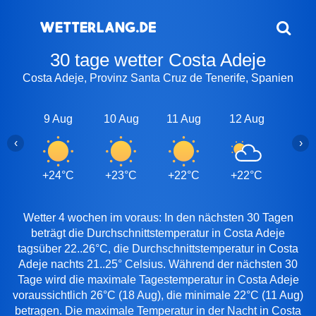
30 tage wetter Costa Adeje
Costa Adeje, Provinz Santa Cruz de Tenerife, Spanien
9 Aug
10 Aug
11 Aug
12 Aug
13 A
‹
›
+24°C
+23°C
+22°C
+22°C
+24
Wetter 4 wochen im voraus: In den nächsten 30 Tagen
beträgt die Durchschnittstemperatur in Costa Adeje
tagsüber 22..26°C, die Durchschnittstemperatur in Costa
Adeje nachts 21..25° Celsius. Während der nächsten 30
Tage wird die maximale Tagestemperatur in Costa Adeje
voraussichtlich 26°C (18 Aug), die minimale 22°C (11 Aug)
betragen. Die maximale Temperatur in der Nacht in Costa