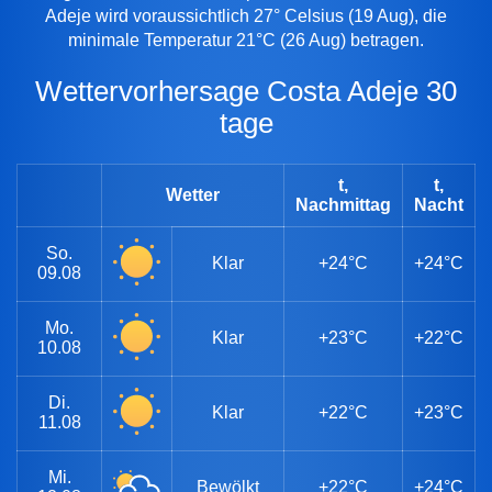
Adeje wird voraussichtlich 27° Celsius (19 Aug), die
minimale Temperatur 21°C (26 Aug) betragen.
Wettervorhersage Costa Adeje 30
tage
t,
t,
Wetter
Nachmittag
Nacht
So.
Klar
+24°C
+24°C
09.08
Mo.
Klar
+23°C
+22°C
10.08
Di.
Klar
+22°C
+23°C
11.08
Mi.
Bewölkt
+22°C
+24°C