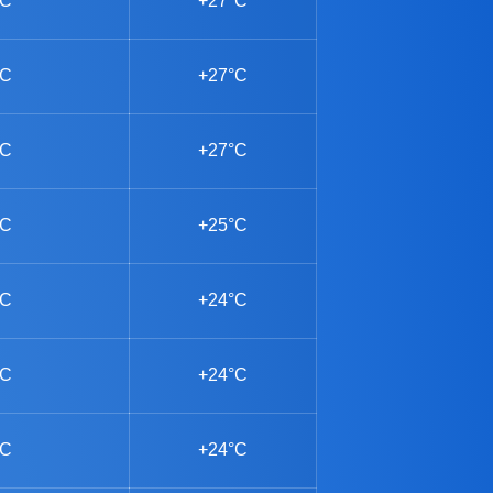
°C
+27°C
°C
+27°C
°C
+27°C
°C
+25°C
°C
+24°C
°C
+24°C
°C
+24°C