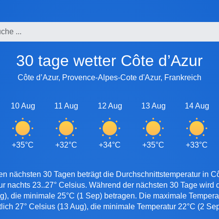
30 tage wetter Côte d’Azur
Côte d’Azur, Provence-Alpes-Cote d'Azur, Frankreich
10 Aug
11 Aug
12 Aug
13 Aug
14 Aug
+35°C
+32°C
+34°C
+35°C
+33°C
en nächsten 30 Tagen beträgt die Durchschnittstemperatur in Cô
ur nachts 23..27° Celsius. Während der nächsten 30 Tage wird
g), die minimale 25°C (1 Sep) betragen. Die maximale Temperat
tlich 27° Celsius (13 Aug), die minimale Temperatur 22°C (2 Sep