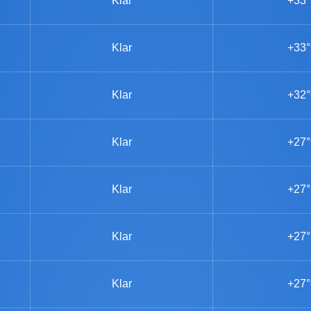
Klar
+33
Klar
+33
Klar
+32
Klar
+27
Klar
+27
Klar
+27
Klar
+27