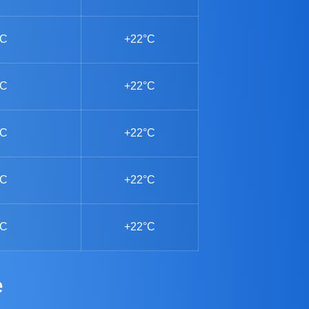
°C
+22°C
°C
+22°C
°C
+22°C
°C
+22°C
°C
+22°C
e