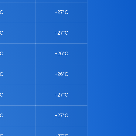
°C
+27°C
°C
+27°C
°C
+26°C
°C
+26°C
°C
+27°C
°C
+27°C