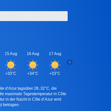
15 Aug
16 Aug
17 Aug
18 Aug
19 Aug
›
+33°C
+34°C
+33°C
+33°C
+33°C
te d’Azur tagsüber 28..32°C, die
 die maximale Tagestemperatur in Côte
ur in der Nacht in Côte d’Azur wird
) betragen.