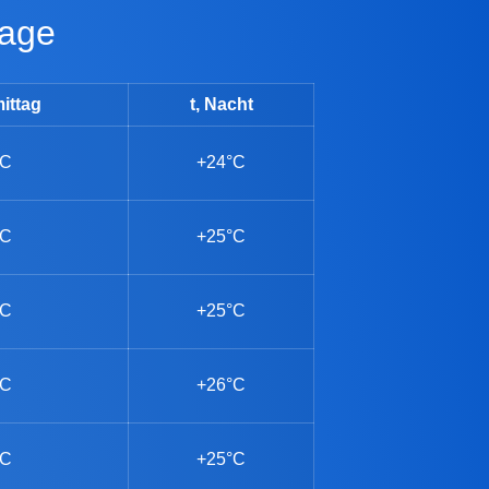
tage
ittag
t, Nacht
°C
+24°C
°C
+25°C
°C
+25°C
°C
+26°C
°C
+25°C