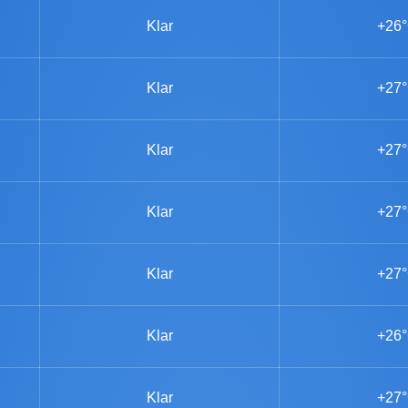
Klar
+26
Klar
+27
Klar
+27
Klar
+27
Klar
+27
Klar
+26
Klar
+27