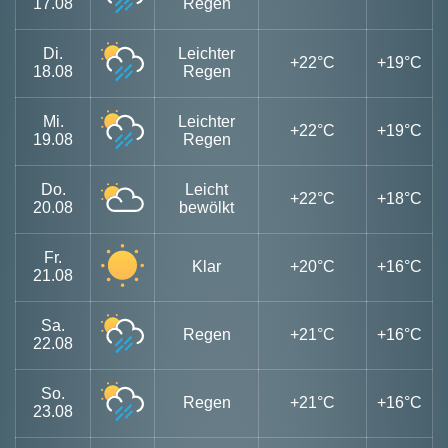
17.08
Regen
Di.
Leichter
+22°C
+19°C
18.08
Regen
Mi.
Leichter
+22°C
+19°C
19.08
Regen
Do.
Leicht
+22°C
+18°C
20.08
bewölkt
Fr.
Klar
+20°C
+16°C
21.08
Sa.
Regen
+21°C
+16°C
22.08
So.
Regen
+21°C
+16°C
23.08