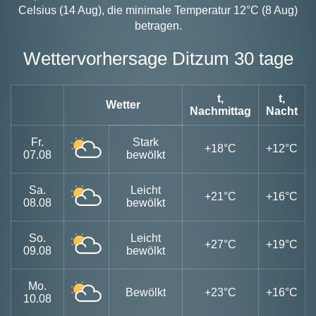
Celsius (14 Aug), die minimale Temperatur 12°C (8 Aug)
betragen.
Wettervorhersage Ditzum 30 tage
t,
t,
Wetter
Nachmittag
Nacht
Fr.
Stark
+18°C
+12°C
07.08
bewölkt
Sa.
Leicht
+21°C
+16°C
08.08
bewölkt
So.
Leicht
+27°C
+19°C
09.08
bewölkt
Mo.
Bewölkt
+23°C
+16°C
10.08