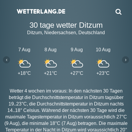
30 tage wetter Ditzum
Ditzum, Niedersachsen, Deutschland
7 Aug
8 Aug
9 Aug
10 Aug
11 A
‹
›
+18°C
+21°C
+27°C
+23°C
+20
Wetter 4 wochen im voraus: In den nächsten 30 Tagen
beträgt die Durchschnittstemperatur in Ditzum tagsüber
19..23°C, die Durchschnittstemperatur in Ditzum nachts
14..18° Celsius. Während der nächsten 30 Tage wird die
maximale Tagestemperatur in Ditzum voraussichtlich 27°C
(9 Aug), die minimale 18°C (7 Aug) betragen. Die maximale
Temperatur in der Nacht in Ditzum wird voraussichtlich 20°