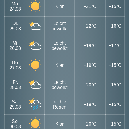
Mo.
Klar
+21°C
+15°C
24.08
Di.
Leicht
+22°C
+16°C
25.08
bewölkt
Mi.
Leicht
+19°C
+17°C
26.08
bewölkt
Do.
Klar
+19°C
+15°C
27.08
Fr.
Leicht
+20°C
+15°C
28.08
bewölkt
Sa.
Leichter
+19°C
+15°C
29.08
Regen
So.
Klar
+20°C
+15°C
30.08