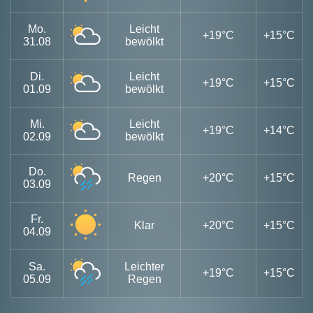
Mo.
Leicht
+19°C
+15°C
31.08
bewölkt
Di.
Leicht
+19°C
+15°C
01.09
bewölkt
Mi.
Leicht
+19°C
+14°C
02.09
bewölkt
Do.
Regen
+20°C
+15°C
03.09
Fr.
Klar
+20°C
+15°C
04.09
Sa.
Leichter
+19°C
+15°C
05.09
Regen