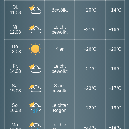
Di.
Bewölkt
+20°C
+14°C
11.08
Mi.
Leicht
+21°C
+16°C
12.08
bewölkt
Do.
Klar
+26°C
+20°C
13.08
Fr.
Leicht
+27°C
+18°C
14.08
bewölkt
Sa.
Stark
+23°C
+17°C
15.08
bewölkt
So.
Leichter
+22°C
+19°C
16.08
Regen
Mo.
Leichter
+22°C
+19°C