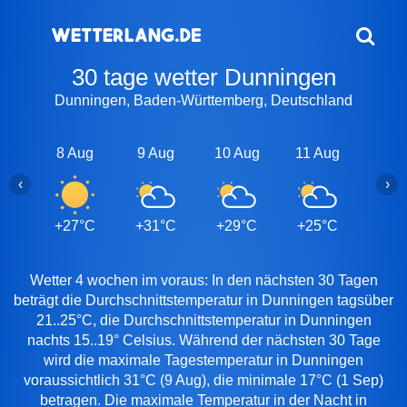
30 tage wetter Dunningen
Dunningen, Baden-Württemberg, Deutschland
8 Aug
9 Aug
10 Aug
11 Aug
12 A
‹
›
+27°C
+31°C
+29°C
+25°C
+26
Wetter 4 wochen im voraus: In den nächsten 30 Tagen
beträgt die Durchschnittstemperatur in Dunningen tagsüber
21..25°C, die Durchschnittstemperatur in Dunningen
nachts 15..19° Celsius. Während der nächsten 30 Tage
wird die maximale Tagestemperatur in Dunningen
voraussichtlich 31°C (9 Aug), die minimale 17°C (1 Sep)
betragen. Die maximale Temperatur in der Nacht in