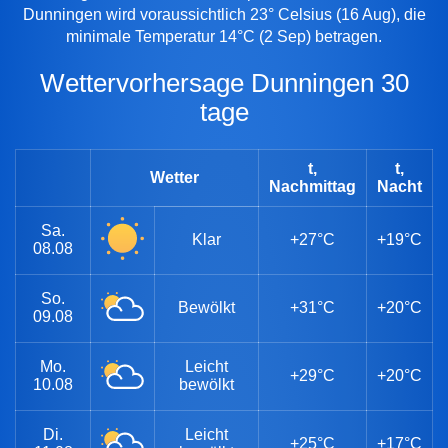
Dunningen wird voraussichtlich 23° Celsius (16 Aug), die
minimale Temperatur 14°C (2 Sep) betragen.
Wettervorhersage Dunningen 30
tage
t,
t,
Wetter
Nachmittag
Nacht
Sa.
Klar
+27°C
+19°C
08.08
So.
Bewölkt
+31°C
+20°C
09.08
Mo.
Leicht
+29°C
+20°C
10.08
bewölkt
Di.
Leicht
+25°C
+17°C