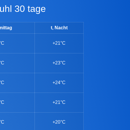
uhl 30 tage
mittag
t, Nacht
°C
+21°C
°C
+23°C
°C
+24°C
°C
+21°C
°C
+20°C