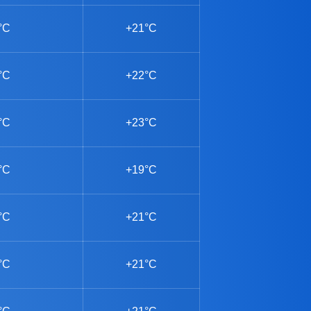
°C
+21°C
°C
+22°C
°C
+23°C
°C
+19°C
°C
+21°C
°C
+21°C