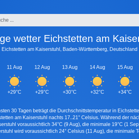
tage wetter Eichstetten am Kaise
Eichstetten am Kaiserstuhl, Baden-Württemberg, Deutschland
11 Aug
12 Aug
13 Aug
14 Aug
15 Aug
+29°C
+29°C
+30°C
+32°C
+34°C
sten 30 Tagen beträgt die Durchschnittstemperatur in Eichstette
stetten am Kaiserstuhl nachts 17..21° Celsius. Während der nä
erstuhl voraussichtlich 34°C (9 Aug), die minimale 19°C (1 Se
rstuhl wird voraussichtlich 24° Celsius (11 Aug), die minimale