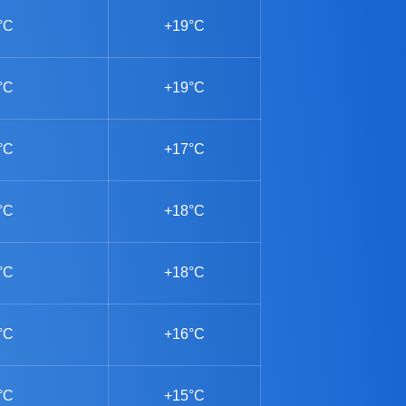
°C
+19°C
°C
+19°C
°C
+17°C
°C
+18°C
°C
+18°C
°C
+16°C
°C
+15°C