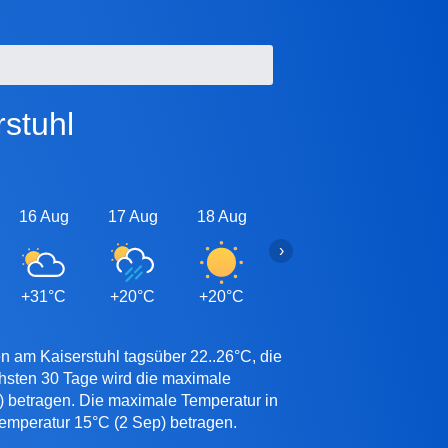
rstuhl
16 Aug
17 Aug
18 Aug
19 Aug
20 Aug
›
+31°C
+20°C
+20°C
+20°C
+20°C
n am Kaiserstuhl tagsüber 22..26°C, die
chsten 30 Tage wird die maximale
p) betragen. Die maximale Temperatur in
 Temperatur 15°C (2 Sep) betragen.