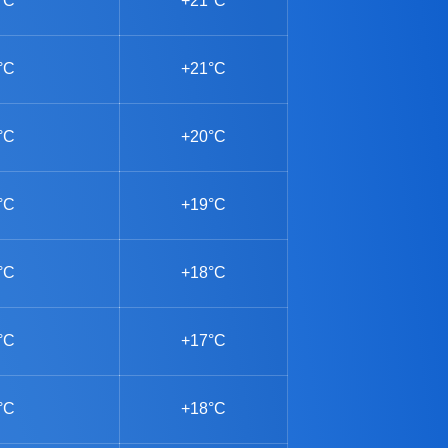
°C
+21°C
°C
+21°C
°C
+20°C
°C
+19°C
°C
+18°C
°C
+17°C
°C
+18°C