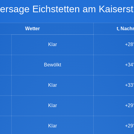
rhersage Eichstetten am Kaiserst
Wetter
t, Nach
Klar
+28
Bewölkt
+34
Klar
+33
Klar
+29
Klar
+29