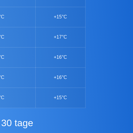
°C
+15°C
°C
+17°C
°C
+16°C
°C
+16°C
°C
+15°C
 30 tage