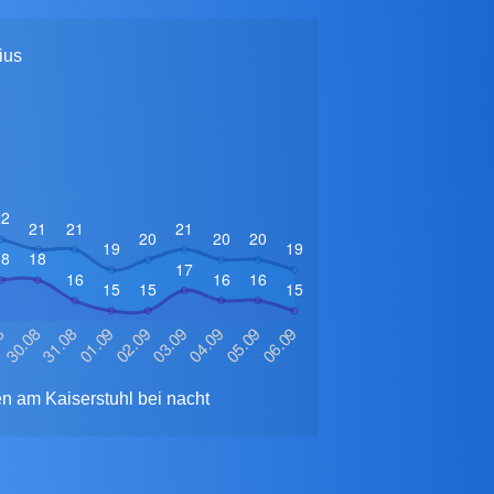
ius
en am Kaiserstuhl bei nacht