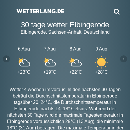
30 tage wetter Elbingerode
Elbingerode, Sachsen-Anhalt, Deutschland
6 Aug
7 Aug
8 Aug
9 Aug
10 A
‹
›
+23°C
+19°C
+22°C
+28°C
+25
Wetter 4 wochen im voraus: In den nächsten 30 Tagen
beträgt die Durchschnittstemperatur in Elbingerode
tagsüber 20..24°C, die Durchschnittstemperatur in
Elbingerode nachts 14..18° Celsius. Während der
nächsten 30 Tage wird die maximale Tagestemperatur in
Elbingerode voraussichtlich 29°C (13 Aug), die minimale
18°C (31 Aug) betragen. Die maximale Temperatur in der