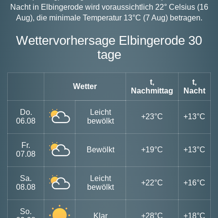
Nacht in Elbingerode wird voraussichtlich 22° Celsius (16
Aug), die minimale Temperatur 13°C (7 Aug) betragen.
Wettervorhersage Elbingerode 30
tage
t,
t,
Wetter
Nachmittag
Nacht
Do.
Leicht
+23°C
+13°C
06.08
bewölkt
Fr.
Bewölkt
+19°C
+13°C
07.08
Sa.
Leicht
+22°C
+16°C
08.08
bewölkt
So.
Klar
+28°C
+18°C