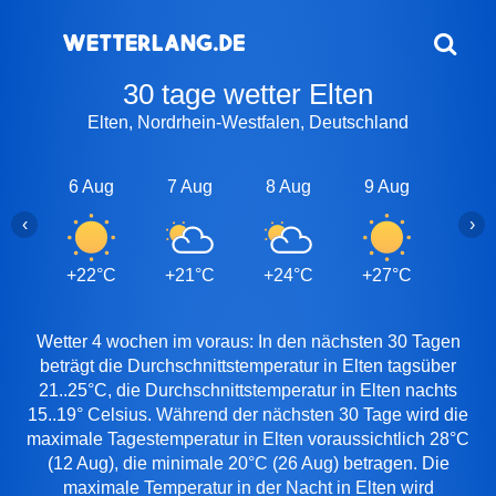
30 tage wetter Elten
Elten, Nordrhein-Westfalen, Deutschland
6 Aug
7 Aug
8 Aug
9 Aug
10 A
‹
›
+22°C
+21°C
+24°C
+27°C
+24
Wetter 4 wochen im voraus: In den nächsten 30 Tagen
beträgt die Durchschnittstemperatur in Elten tagsüber
21..25°C, die Durchschnittstemperatur in Elten nachts
15..19° Celsius. Während der nächsten 30 Tage wird die
maximale Tagestemperatur in Elten voraussichtlich 28°C
(12 Aug), die minimale 20°C (26 Aug) betragen. Die
maximale Temperatur in der Nacht in Elten wird