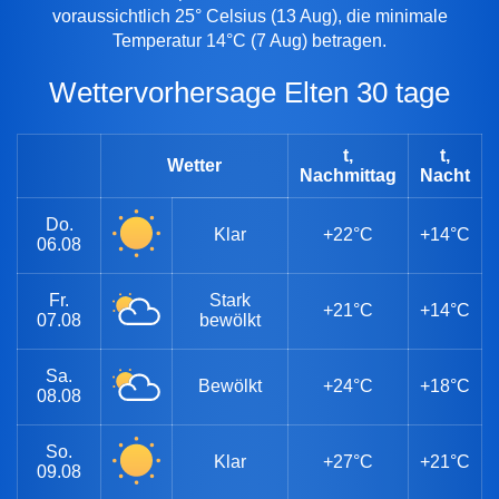
voraussichtlich 25° Celsius (13 Aug), die minimale
Temperatur 14°C (7 Aug) betragen.
Wettervorhersage Elten 30 tage
t,
t,
Wetter
Nachmittag
Nacht
Do.
Klar
+22°C
+14°C
06.08
Fr.
Stark
+21°C
+14°C
07.08
bewölkt
Sa.
Bewölkt
+24°C
+18°C
08.08
So.
Klar
+27°C
+21°C
09.08