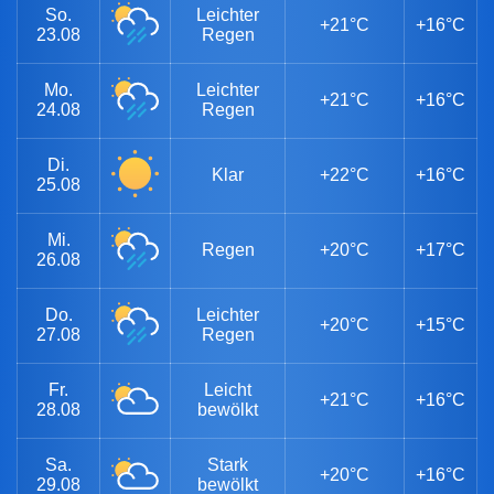
So.
Leichter
+21°C
+16°C
23.08
Regen
Mo.
Leichter
+21°C
+16°C
24.08
Regen
Di.
Klar
+22°C
+16°C
25.08
Mi.
Regen
+20°C
+17°C
26.08
Do.
Leichter
+20°C
+15°C
27.08
Regen
Fr.
Leicht
+21°C
+16°C
28.08
bewölkt
Sa.
Stark
+20°C
+16°C
29.08
bewölkt