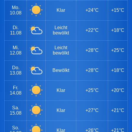
Mo.
Klar
+24°C
+15°C
10.08
Di.
Leicht
+22°C
+18°C
11.08
bewölkt
Mi.
Leicht
+28°C
+25°C
12.08
bewölkt
Do.
Bewölkt
+28°C
+18°C
13.08
Fr.
Klar
+25°C
+20°C
14.08
Sa.
Klar
+27°C
+21°C
15.08
So.
Klar
+26°C
+21°C