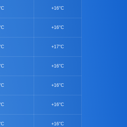
°C
+16°C
°C
+16°C
°C
+17°C
°C
+16°C
°C
+16°C
°C
+16°C
°C
+16°C