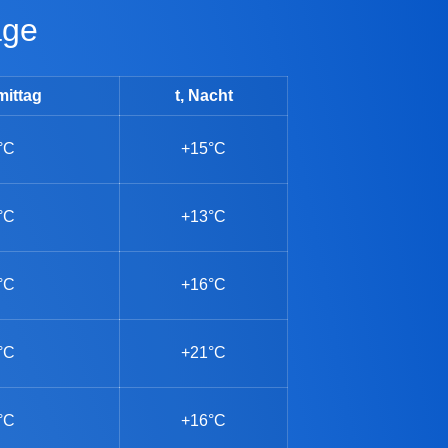
age
mittag
t, Nacht
°C
+15°C
°C
+13°C
°C
+16°C
°C
+21°C
°C
+16°C