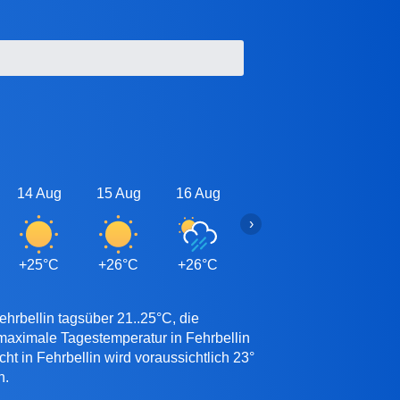
14 Aug
15 Aug
16 Aug
17 Aug
18 Aug
›
+25°C
+26°C
+26°C
+26°C
+25°C
hrbellin tagsüber 21..25°C, die
 maximale Tagestemperatur in Fehrbellin
t in Fehrbellin wird voraussichtlich 23°
n.