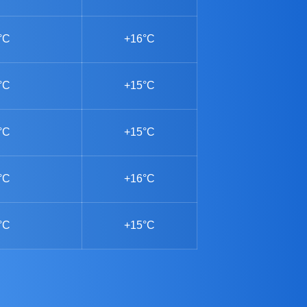
°C
+16°C
°C
+15°C
°C
+15°C
°C
+16°C
°C
+15°C