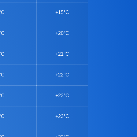
°C
+15°C
°C
+20°C
°C
+21°C
°C
+22°C
°C
+23°C
°C
+23°C