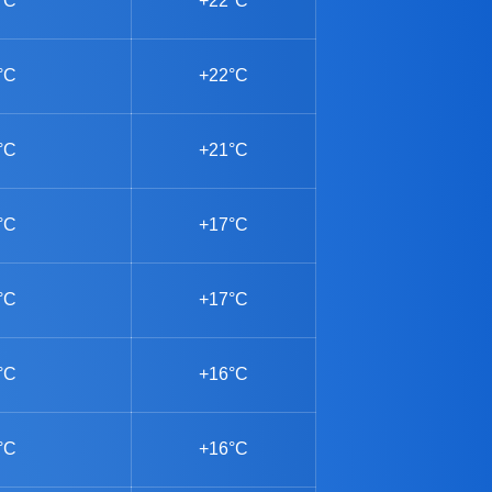
°C
+22°C
°C
+22°C
°C
+21°C
°C
+17°C
°C
+17°C
°C
+16°C
°C
+16°C