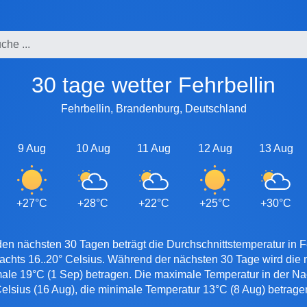
30 tage wetter Fehrbellin
Fehrbellin, Brandenburg, Deutschland
9 Aug
10 Aug
11 Aug
12 Aug
13 Aug
+27°C
+28°C
+22°C
+25°C
+30°C
den nächsten 30 Tagen beträgt die Durchschnittstemperatur in Fe
nachts 16..20° Celsius. Während der nächsten 30 Tage wird die
male 19°C (1 Sep) betragen. Die maximale Temperatur in der Nach
elsius (16 Aug), die minimale Temperatur 13°C (8 Aug) betrage