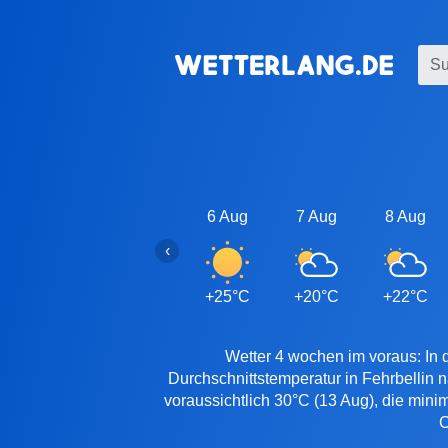
6 Aug
7 Aug
8 Aug
‹
+25°C
+20°C
+22°C
Wetter 4 wochen im voraus: In 
Durchschnittstemperatur in Fehrbellin 
voraussichtlich 30°C (13 Aug), die mini
C