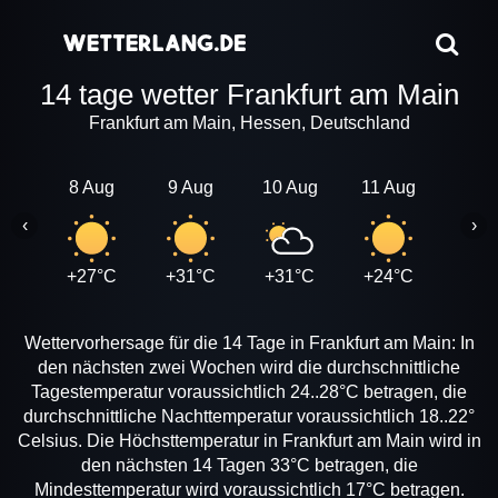
14 tage wetter Frankfurt am Main
Frankfurt am Main, Hessen, Deutschland
8 Aug
9 Aug
10 Aug
11 Aug
12 A
‹
›
+27°C
+31°C
+31°C
+24°C
+25
Wettervorhersage für die 14 Tage in Frankfurt am Main: In
den nächsten zwei Wochen wird die durchschnittliche
Tagestemperatur voraussichtlich 24..28°C betragen, die
durchschnittliche Nachttemperatur voraussichtlich 18..22°
Celsius. Die Höchsttemperatur in Frankfurt am Main wird in
den nächsten 14 Tagen 33°C betragen, die
Mindesttemperatur wird voraussichtlich 17°C betragen.