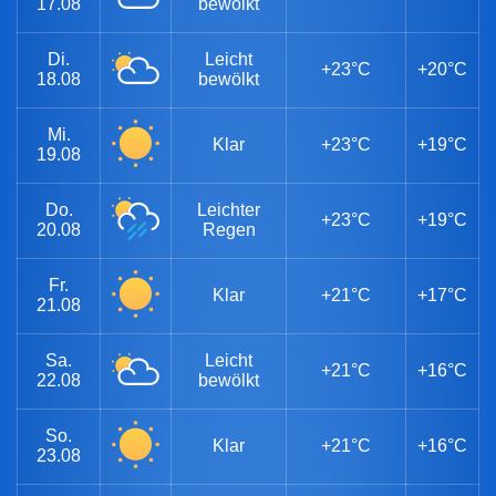
17.08
bewölkt
Di.
Leicht
+23°C
+20°C
18.08
bewölkt
Mi.
Klar
+23°C
+19°C
19.08
Do.
Leichter
+23°C
+19°C
20.08
Regen
Fr.
Klar
+21°C
+17°C
21.08
Sa.
Leicht
+21°C
+16°C
22.08
bewölkt
So.
Klar
+21°C
+16°C
23.08