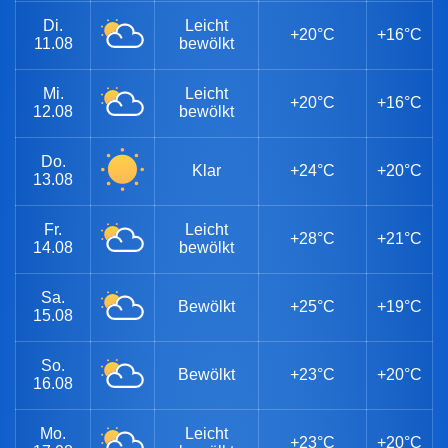
Di.
Leicht
+20°C
+16°C
11.08
bewölkt
Mi.
Leicht
+20°C
+16°C
12.08
bewölkt
Do.
Klar
+24°C
+20°C
13.08
Fr.
Leicht
+28°C
+21°C
14.08
bewölkt
Sa.
Bewölkt
+25°C
+19°C
15.08
So.
Bewölkt
+23°C
+20°C
16.08
Mo.
Leicht
+23°C
+20°C