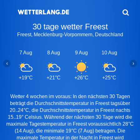
30 tage wetter Freest
Freest, Mecklenburg-Vorpommern, Deutschland
7 Aug
8 Aug
9 Aug
10 Aug
11 A
‹
›
+19°C
+21°C
+26°C
+25°C
+20
Wetter 4 wochen im voraus: In den nächsten 30 Tagen
beträgt die Durchschnittstemperatur in Freest tagsüber
20..24°C, die Durchschnittstemperatur in Freest nachts
15..19° Celsius. Während der nächsten 30 Tage wird die
maximale Tagestemperatur in Freest voraussichtlich 28°C
(14 Aug), die minimale 19°C (7 Aug) betragen. Die
maximale Temperatur in der Nacht in Freest wird