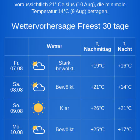
voraussichtlich 21° Celsius (10 Aug), die minimale
Temperatur 14°C (9 Aug) betragen.
Wettervorhersage Freest 30 tage
t,
t,
Wetter
Nachmittag
Nacht
Fr.
Stark
+19°C
+16°C
07.08
bewölkt
Sa.
Bewölkt
+21°C
+14°C
08.08
So.
Klar
+26°C
+21°C
09.08
Mo.
Bewölkt
+25°C
+17°C
10.08