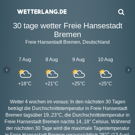
30 tage wetter Freie Hansestadt
Bremen
Freie Hansestadt Bremen, Deutschland
7 Aug
8 Aug
9 Aug
10 Aug
11 A
‹
›
+18°C
+21°C
+25°C
+25°C
+21
Wetter 4 wochen im voraus: In den nächsten 30 Tagen
beträgt die Durchschnittstemperatur in Freie Hansestadt
Bremen tagsüber 19..23°C, die Durchschnittstemperatur in
Freie Hansestadt Bremen nachts 14..18° Celsius. Während
der nächsten 30 Tage wird die maximale Tagestemperatur
in Freie Hansestadt Bremen voraussichtlich 28°C (13 Aug),