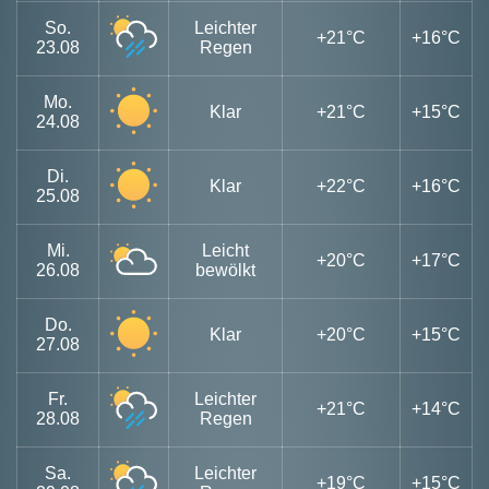
So.
Leichter
+21°C
+16°C
23.08
Regen
Mo.
Klar
+21°C
+15°C
24.08
Di.
Klar
+22°C
+16°C
25.08
Mi.
Leicht
+20°C
+17°C
26.08
bewölkt
Do.
Klar
+20°C
+15°C
27.08
Fr.
Leichter
+21°C
+14°C
28.08
Regen
Sa.
Leichter
+19°C
+15°C