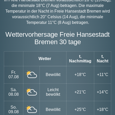
die minimale 18°C (7 Aug) betragen. Die maximale
Temperatur in der Nacht in Freie Hansestadt Bremen wird
voraussichtlich 20° Celsius (14 Aug), die minimale
Temperatur 11°C (8 Aug) betragen.
Wettervorhersage Freie Hansestadt
Bremen 30 tage
t,
t,
Wetter
Nachmittag
Nacht
Fr.
Bewölkt
+18°C
+11°C
07.08
Sa.
Leicht
+21°C
+14°C
08.08
bewölkt
So.
Bewölkt
+25°C
+18°C
09.08