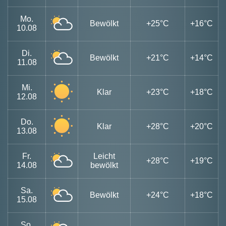
Mo.
Bewölkt
+25°C
+16°C
10.08
Di.
Bewölkt
+21°C
+14°C
11.08
Mi.
Klar
+23°C
+18°C
12.08
Do.
Klar
+28°C
+20°C
13.08
Fr.
Leicht
+28°C
+19°C
14.08
bewölkt
Sa.
Bewölkt
+24°C
+18°C
15.08
So.