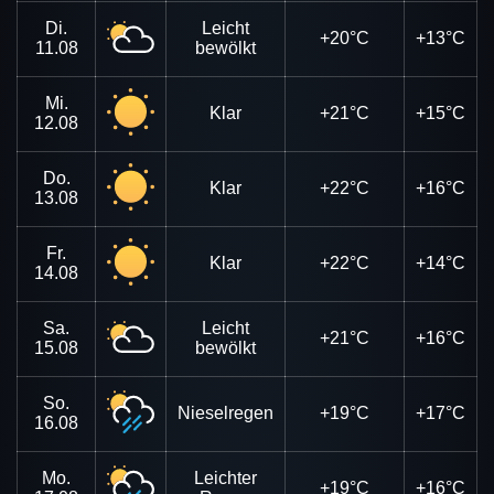
Di.
Leicht
+20°C
+13°C
11.08
bewölkt
Mi.
Klar
+21°C
+15°C
12.08
Do.
Klar
+22°C
+16°C
13.08
Fr.
Klar
+22°C
+14°C
14.08
Sa.
Leicht
+21°C
+16°C
15.08
bewölkt
So.
Nieselregen
+19°C
+17°C
16.08
Mo.
Leichter
+19°C
+16°C