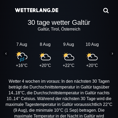
30 tage wetter Galtür
Galtür, Tirol, Österreich
7 Aug
8 Aug
9 Aug
10 Aug
11 A
‹
›
+16°C
+20°C
+22°C
+20°C
+20
Wetter 4 wochen im voraus: In den nächsten 30 Tagen
beträgt die Durchschnittstemperatur in Galtür tagsüber
14..18°C, die Durchschnittstemperatur in Galtür nachts
10..14° Celsius. Während der nächsten 30 Tage wird die
maximale Tagestemperatur in Galtür voraussichtlich 22°C
(9 Aug), die minimale 10°C (1 Sep) betragen. Die
maximale Temperatur in der Nacht in Galtür wird