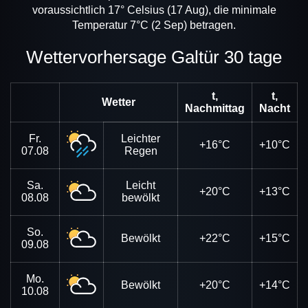
voraussichtlich 17° Celsius (17 Aug), die minimale
Temperatur 7°C (2 Sep) betragen.
Wettervorhersage Galtür 30 tage
t,
t,
Wetter
Nachmittag
Nacht
Fr.
Leichter
+16°C
+10°C
07.08
Regen
Sa.
Leicht
+20°C
+13°C
08.08
bewölkt
So.
Bewölkt
+22°C
+15°C
09.08
Mo.
Bewölkt
+20°C
+14°C
10.08