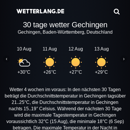
30 tage wetter Gechingen
Gechingen, Baden-Württemberg, Deutschland
10 Aug
11 Aug
12 Aug
13 Aug
14 A
‹
›
+30°C
+26°C
+27°C
+29°C
+31
Wetter 4 wochen im voraus: In den nächsten 30 Tagen
beträgt die Durchschnittstemperatur in Gechingen tagsüber
21..25°C, die Durchschnittstemperatur in Gechingen
nachts 15..19° Celsius. Während der nächsten 30 Tage
wird die maximale Tagestemperatur in Gechingen
voraussichtlich 32°C (15 Aug), die minimale 18°C (6 Sep)
betragen. Die maximale Temperatur in der Nacht in