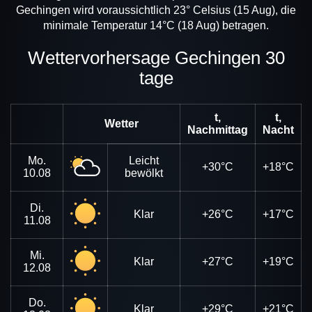
Gechingen wird voraussichtlich 23° Celsius (15 Aug), die
minimale Temperatur 14°C (18 Aug) betragen.
Wettervorhersage Gechingen 30
tage
t,
t,
Wetter
Nachmittag
Nacht
Mo.
Leicht
+30°C
+18°C
10.08
bewölkt
Di.
Klar
+26°C
+17°C
11.08
Mi.
Klar
+27°C
+19°C
12.08
Do.
Klar
+29°C
+21°C