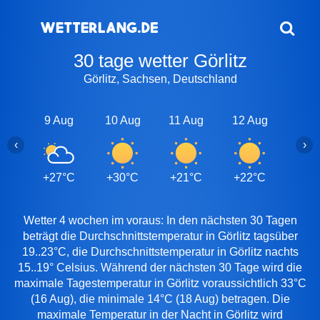
30 tage wetter Görlitz
Görlitz, Sachsen, Deutschland
9 Aug
10 Aug
11 Aug
12 Aug
13 A
‹
›
+27°C
+30°C
+21°C
+22°C
+25
Wetter 4 wochen im voraus: In den nächsten 30 Tagen
beträgt die Durchschnittstemperatur in Görlitz tagsüber
19..23°C, die Durchschnittstemperatur in Görlitz nachts
15..19° Celsius. Während der nächsten 30 Tage wird die
maximale Tagestemperatur in Görlitz voraussichtlich 33°C
(16 Aug), die minimale 14°C (18 Aug) betragen. Die
maximale Temperatur in der Nacht in Görlitz wird