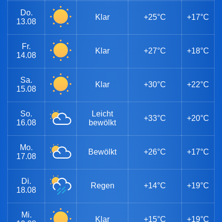
Do.
Klar
+25°C
+17°C
13.08
Fr.
Klar
+27°C
+18°C
14.08
Sa.
Klar
+30°C
+22°C
15.08
So.
Leicht
+33°C
+20°C
16.08
bewölkt
Mo.
Bewölkt
+26°C
+17°C
17.08
Di.
Regen
+14°C
+19°C
18.08
Mi.
Klar
+15°C
+19°C