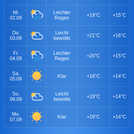
Mi.
Leichter
+19°C
+15°C
02.09
Regen
Do.
Leicht
+21°C
+16°C
03.09
bewölkt
Fr.
Leichter
+20°C
+15°C
04.09
Regen
Sa.
Klar
+18°C
+14°C
05.09
So.
Leicht
+19°C
+14°C
06.09
bewölkt
Mo.
Klar
+19°C
+14°C
07.09