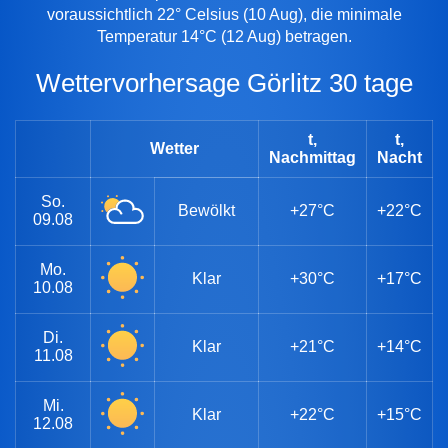
voraussichtlich 22° Celsius (10 Aug), die minimale
Temperatur 14°C (12 Aug) betragen.
Wettervorhersage Görlitz 30 tage
t,
t,
Wetter
Nachmittag
Nacht
So.
Bewölkt
+27°C
+22°C
09.08
Mo.
Klar
+30°C
+17°C
10.08
Di.
Klar
+21°C
+14°C
11.08
Mi.
Klar
+22°C
+15°C
12.08