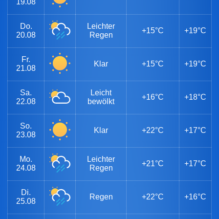
19.08
Do.
Leichter
+15°C
+19°C
20.08
Regen
Fr.
Klar
+15°C
+19°C
21.08
Sa.
Leicht
+16°C
+18°C
22.08
bewölkt
So.
Klar
+22°C
+17°C
23.08
Mo.
Leichter
+21°C
+17°C
24.08
Regen
Di.
Regen
+22°C
+16°C
25.08