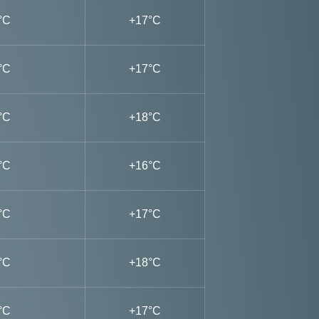
°C
+17°C
°C
+17°C
°C
+18°C
°C
+16°C
°C
+17°C
°C
+18°C
°C
+17°C