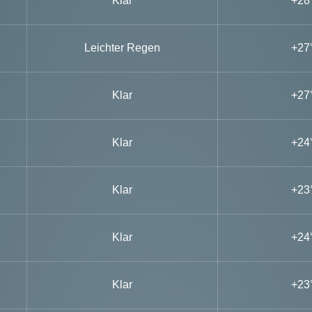
Klar
+28
Leichter Regen
+27
Klar
+27
Klar
+24
Klar
+23
Klar
+24
Klar
+23