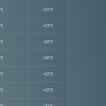
°C
+21°C
°C
+23°C
°C
+22°C
°C
+20°C
°C
+22°C
°C
+22°C