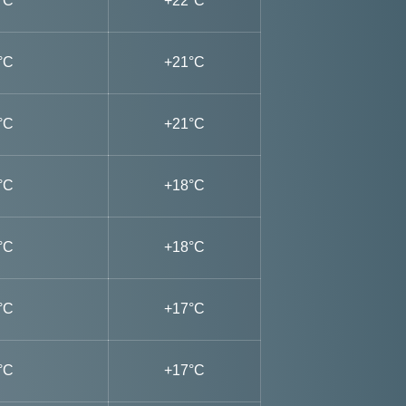
°C
+22°C
°C
+21°C
°C
+21°C
°C
+18°C
°C
+18°C
°C
+17°C
°C
+17°C