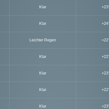
Klar
+23
Klar
+24
Leichter Regen
+22
Klar
+22
Klar
+23
Klar
+22
Klar
+23