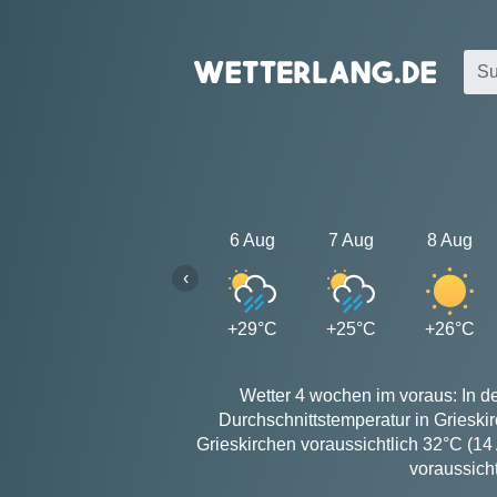
6 Aug
7 Aug
8 Aug
‹
+29°C
+25°C
+26°C
Wetter 4 wochen im voraus: In de
Durchschnittstemperatur in Grieski
Grieskirchen voraussichtlich 32°C (14
voraussich