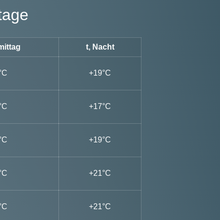
tage
mittag
t, Nacht
°C
+19°C
°C
+17°C
°C
+19°C
°C
+21°C
°C
+21°C