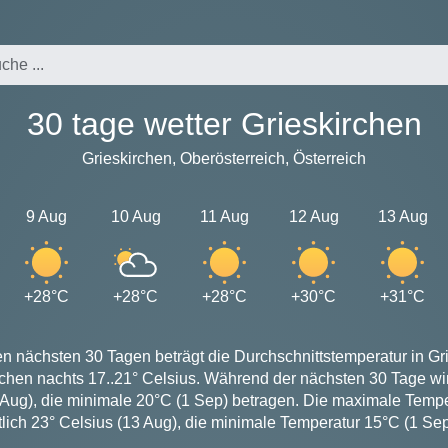
30 tage wetter Grieskirchen
Grieskirchen, Oberösterreich, Österreich
9 Aug
10 Aug
11 Aug
12 Aug
13 Aug
+28°C
+28°C
+28°C
+30°C
+31°C
n nächsten 30 Tagen beträgt die Durchschnittstemperatur in Gr
rchen nachts 17..21° Celsius. Während der nächsten 30 Tage w
 Aug), die minimale 20°C (1 Sep) betragen. Die maximale Temper
tlich 23° Celsius (13 Aug), die minimale Temperatur 15°C (1 Sep