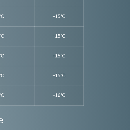
°C
+15°C
°C
+15°C
°C
+15°C
°C
+15°C
°C
+16°C
e