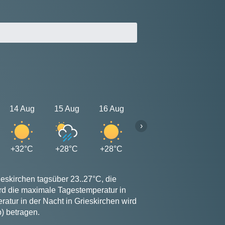
14 Aug
15 Aug
16 Aug
17 Aug
18 Aug
›
+32°C
+28°C
+28°C
+28°C
+27°C
ieskirchen tagsüber 23..27°C, die
ird die maximale Tagestemperatur in
atur in der Nacht in Grieskirchen wird
) betragen.