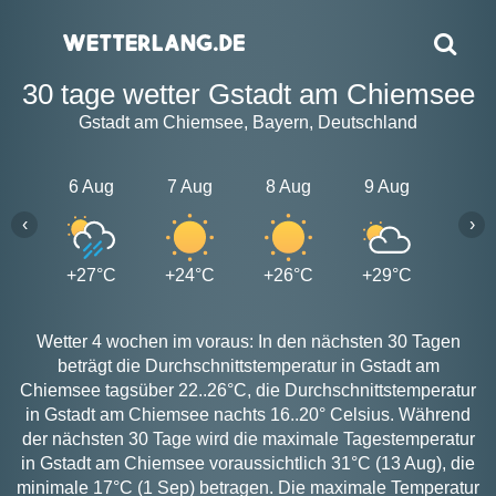
30 tage wetter Gstadt am Chiemsee
Gstadt am Chiemsee, Bayern, Deutschland
6 Aug
7 Aug
8 Aug
9 Aug
10 A
‹
›
+27°C
+24°C
+26°C
+29°C
+28
Wetter 4 wochen im voraus: In den nächsten 30 Tagen
beträgt die Durchschnittstemperatur in Gstadt am
Chiemsee tagsüber 22..26°C, die Durchschnittstemperatur
in Gstadt am Chiemsee nachts 16..20° Celsius. Während
der nächsten 30 Tage wird die maximale Tagestemperatur
in Gstadt am Chiemsee voraussichtlich 31°C (13 Aug), die
minimale 17°C (1 Sep) betragen. Die maximale Temperatur