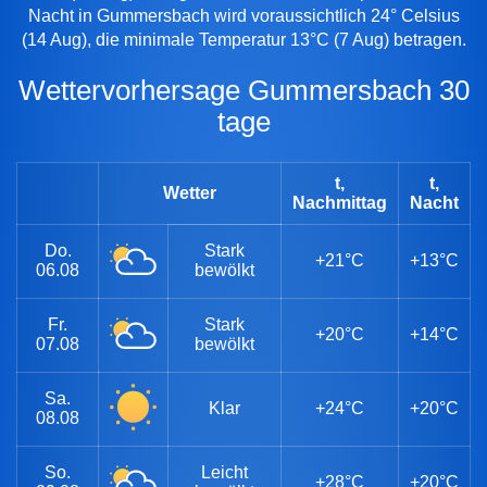
Nacht in Gummersbach wird voraussichtlich 24° Celsius
(14 Aug), die minimale Temperatur 13°C (7 Aug) betragen.
Wettervorhersage Gummersbach 30
tage
t,
t,
Wetter
Nachmittag
Nacht
Do.
Stark
+21°C
+13°C
06.08
bewölkt
Fr.
Stark
+20°C
+14°C
07.08
bewölkt
Sa.
Klar
+24°C
+20°C
08.08
So.
Leicht
+28°C
+20°C