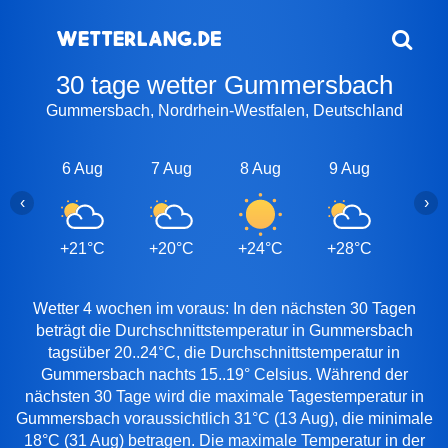
30 tage wetter Gummersbach
Gummersbach, Nordrhein-Westfalen, Deutschland
6 Aug
7 Aug
8 Aug
9 Aug
10 A
‹
›
+21°C
+20°C
+24°C
+28°C
+26
Wetter 4 wochen im voraus: In den nächsten 30 Tagen
beträgt die Durchschnittstemperatur in Gummersbach
tagsüber 20..24°C, die Durchschnittstemperatur in
Gummersbach nachts 15..19° Celsius. Während der
nächsten 30 Tage wird die maximale Tagestemperatur in
Gummersbach voraussichtlich 31°C (13 Aug), die minimale
18°C (31 Aug) betragen. Die maximale Temperatur in der