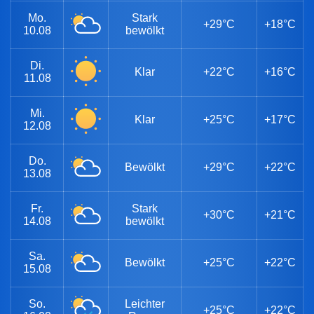
Mo.
Stark
+29°C
+18°C
10.08
bewölkt
Di.
Klar
+22°C
+16°C
11.08
Mi.
Klar
+25°C
+17°C
12.08
Do.
Bewölkt
+29°C
+22°C
13.08
Fr.
Stark
+30°C
+21°C
14.08
bewölkt
Sa.
Bewölkt
+25°C
+22°C
15.08
So.
Leichter
+25°C
+22°C