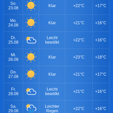
So.
Klar
+22°C
+17°C
23.08
Mo.
Klar
+21°C
+16°C
24.08
Di.
Leicht
+22°C
+16°C
25.08
bewölkt
Mi.
Klar
+23°C
+18°C
26.08
Do.
Klar
+21°C
+17°C
27.08
Fr.
Leicht
+21°C
+16°C
28.08
bewölkt
Sa.
Leichter
+22°C
+16°C
29.08
Regen