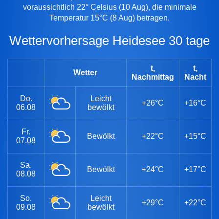
voraussichtlich 22° Celsius (10 Aug), die minimale
Temperatur 15°C (8 Aug) betragen.
Wettervorhersage Heidesee 30 tage
t,
t,
Wetter
Nachmittag
Nacht
Do.
Leicht
+26°C
+16°C
06.08
bewölkt
Fr.
Bewölkt
+22°C
+15°C
07.08
Sa.
Bewölkt
+24°C
+17°C
08.08
So.
Leicht
+29°C
+22°C
09.08
bewölkt