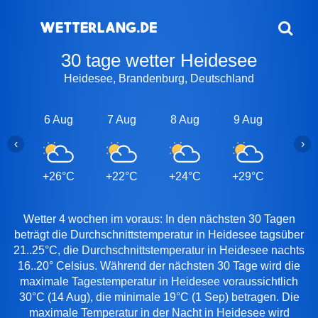
30 tage wetter Heidesee
Heidesee, Brandenburg, Deutschland
6 Aug
7 Aug
8 Aug
9 Aug
10 A
‹
›
+26°C
+22°C
+24°C
+29°C
+29
Wetter 4 wochen im voraus: In den nächsten 30 Tagen
beträgt die Durchschnittstemperatur in Heidesee tagsüber
21..25°C, die Durchschnittstemperatur in Heidesee nachts
16..20° Celsius. Während der nächsten 30 Tage wird die
maximale Tagestemperatur in Heidesee voraussichtlich
30°C (14 Aug), die minimale 19°C (1 Sep) betragen. Die
maximale Temperatur in der Nacht in Heidesee wird