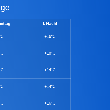
age
mittag
t, Nacht
°C
+16°C
°C
+18°C
°C
+14°C
°C
+14°C
°C
+16°C