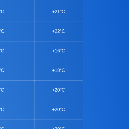
°C
+21°C
°C
+22°C
°C
+16°C
°C
+18°C
°C
+20°C
°C
+20°C