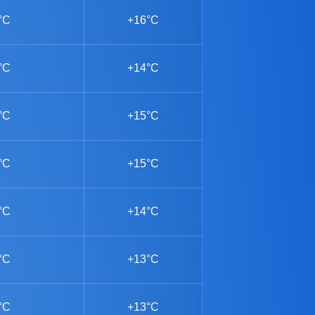
°C
+16°C
°C
+14°C
°C
+15°C
°C
+15°C
°C
+14°C
°C
+13°C
°C
+13°C