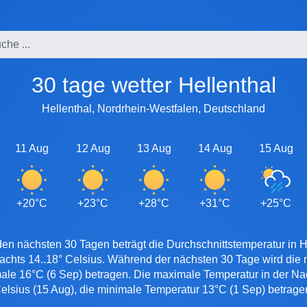
30 tage wetter Hellenthal
Hellenthal, Nordrhein-Westfalen, Deutschland
11 Aug
12 Aug
13 Aug
14 Aug
15 Aug
+20°C
+23°C
+28°C
+31°C
+25°C
den nächsten 30 Tagen beträgt die Durchschnittstemperatur in He
nachts 14..18° Celsius. Während der nächsten 30 Tage wird die
male 16°C (6 Sep) betragen. Die maximale Temperatur in der Nach
elsius (15 Aug), die minimale Temperatur 13°C (1 Sep) betrage