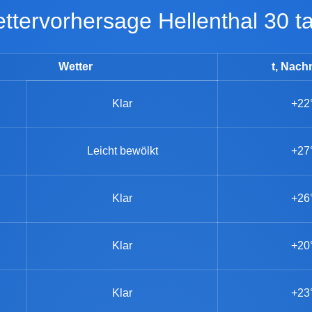
Wettervorhersage Hellenthal 30 t
Wetter
t, Nach
Klar
+22
Leicht bewölkt
+27
Klar
+26
Klar
+20
Klar
+23