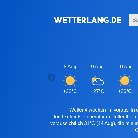
8 Aug
9 Aug
10 Aug
‹
+22°C
+27°C
+26°C
Wetter 4 wochen im voraus: In 
Durchschnittstemperatur in Hellenthal 
voraussichtlich 31°C (14 Aug), die mini
C