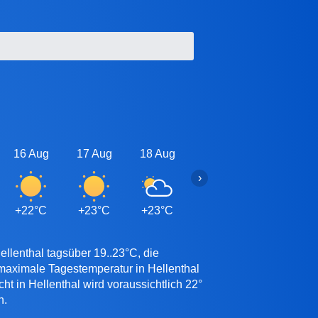
16 Aug
17 Aug
18 Aug
19 Aug
20 Aug
›
+22°C
+23°C
+23°C
+23°C
+23°C
llenthal tagsüber 19..23°C, die
 maximale Tagestemperatur in Hellenthal
t in Hellenthal wird voraussichtlich 22°
n.