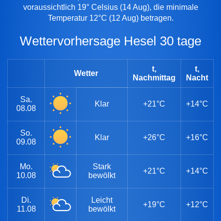
voraussichtlich 19° Celsius (14 Aug), die minimale
Temperatur 12°C (12 Aug) betragen.
Wettervorhersage Hesel 30 tage
t,
t,
Wetter
Nachmittag
Nacht
Sa.
Klar
+21°C
+14°C
08.08
So.
Klar
+26°C
+16°C
09.08
Mo.
Stark
+21°C
+14°C
10.08
bewölkt
Di.
Leicht
+19°C
+12°C
11.08
bewölkt