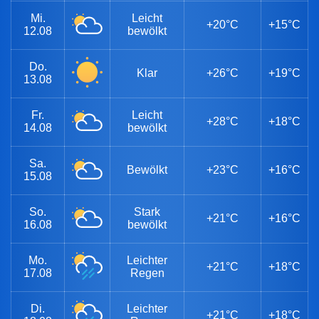
Mi.
Leicht
+20°C
+15°C
12.08
bewölkt
Do.
Klar
+26°C
+19°C
13.08
Fr.
Leicht
+28°C
+18°C
14.08
bewölkt
Sa.
Bewölkt
+23°C
+16°C
15.08
So.
Stark
+21°C
+16°C
16.08
bewölkt
Mo.
Leichter
+21°C
+18°C
17.08
Regen
Di.
Leichter
+21°C
+18°C