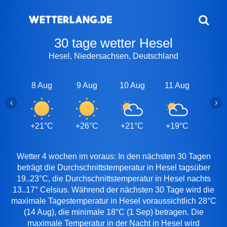
30 tage wetter Hesel
Hesel, Niedersachsen, Deutschland
8 Aug
9 Aug
10 Aug
11 Aug
12 A
‹
›
+21°C
+26°C
+21°C
+19°C
+20
Wetter 4 wochen im voraus: In den nächsten 30 Tagen
beträgt die Durchschnittstemperatur in Hesel tagsüber
19..23°C, die Durchschnittstemperatur in Hesel nachts
13..17° Celsius. Während der nächsten 30 Tage wird die
maximale Tagestemperatur in Hesel voraussichtlich 28°C
(14 Aug), die minimale 18°C (1 Sep) betragen. Die
maximale Temperatur in der Nacht in Hesel wird