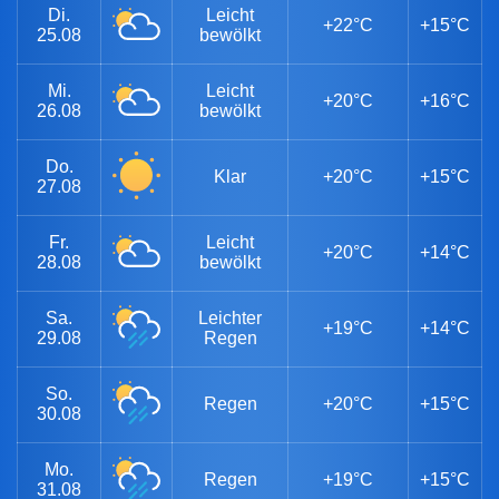
Di.
Leicht
+22°C
+15°C
25.08
bewölkt
Mi.
Leicht
+20°C
+16°C
26.08
bewölkt
Do.
Klar
+20°C
+15°C
27.08
Fr.
Leicht
+20°C
+14°C
28.08
bewölkt
Sa.
Leichter
+19°C
+14°C
29.08
Regen
So.
Regen
+20°C
+15°C
30.08
Mo.
Regen
+19°C
+15°C
31.08