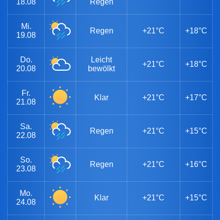
18.08
Regen
Mi.
Regen
+21°C
+18°C
19.08
Do.
Leicht
+21°C
+18°C
20.08
bewölkt
Fr.
Klar
+21°C
+17°C
21.08
Sa.
Regen
+21°C
+15°C
22.08
So.
Regen
+21°C
+16°C
23.08
Mo.
Klar
+21°C
+15°C
24.08