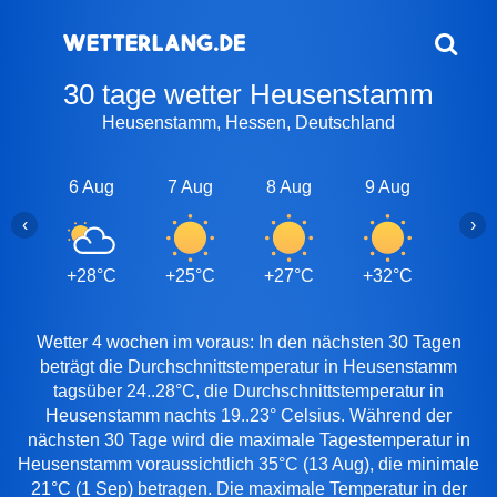
30 tage wetter Heusenstamm
Heusenstamm, Hessen, Deutschland
6 Aug
7 Aug
8 Aug
9 Aug
10 A
‹
›
+28°C
+25°C
+27°C
+32°C
+29
Wetter 4 wochen im voraus: In den nächsten 30 Tagen
beträgt die Durchschnittstemperatur in Heusenstamm
tagsüber 24..28°C, die Durchschnittstemperatur in
Heusenstamm nachts 19..23° Celsius. Während der
nächsten 30 Tage wird die maximale Tagestemperatur in
Heusenstamm voraussichtlich 35°C (13 Aug), die minimale
21°C (1 Sep) betragen. Die maximale Temperatur in der