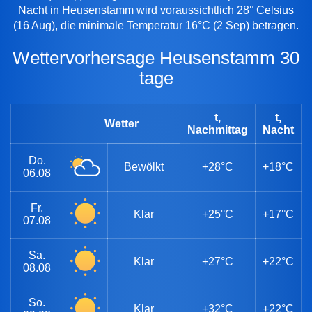
Nacht in Heusenstamm wird voraussichtlich 28° Celsius
(16 Aug), die minimale Temperatur 16°C (2 Sep) betragen.
Wettervorhersage Heusenstamm 30
tage
t,
t,
Wetter
Nachmittag
Nacht
Do.
Bewölkt
+28°C
+18°C
06.08
Fr.
Klar
+25°C
+17°C
07.08
Sa.
Klar
+27°C
+22°C
08.08
So.
Klar
+32°C
+22°C