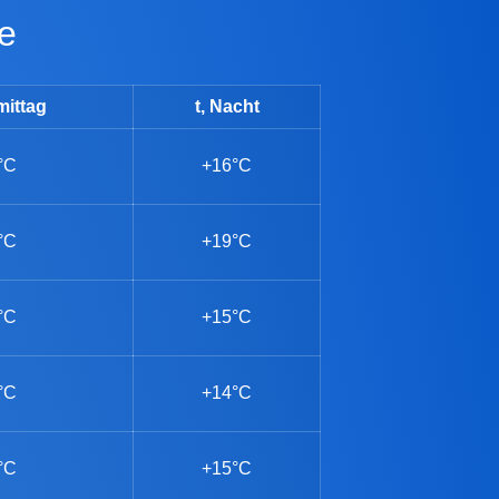
ge
mittag
t, Nacht
°C
+16°C
°C
+19°C
°C
+15°C
°C
+14°C
°C
+15°C