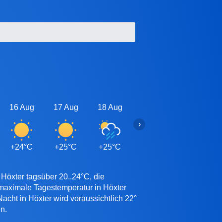
16 Aug
17 Aug
18 Aug
19 Aug
20 Aug
›
+24°C
+25°C
+25°C
+25°C
+24°C
 Höxter tagsüber 20..24°C, die
 maximale Tagestemperatur in Höxter
acht in Höxter wird voraussichtlich 22°
n.