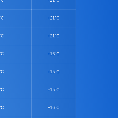
°C
+21°C
°C
+21°C
°C
+21°C
°C
+16°C
°C
+15°C
°C
+15°C
°C
+16°C