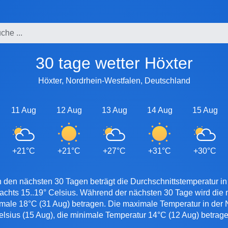
30 tage wetter Höxter
Höxter, Nordrhein-Westfalen, Deutschland
11 Aug
12 Aug
13 Aug
14 Aug
15 Aug
+21°C
+21°C
+27°C
+31°C
+30°C
 den nächsten 30 Tagen beträgt die Durchschnittstemperatur in
nachts 15..19° Celsius. Während der nächsten 30 Tage wird die
imale 18°C (31 Aug) betragen. Die maximale Temperatur in der N
elsius (15 Aug), die minimale Temperatur 14°C (12 Aug) betrage