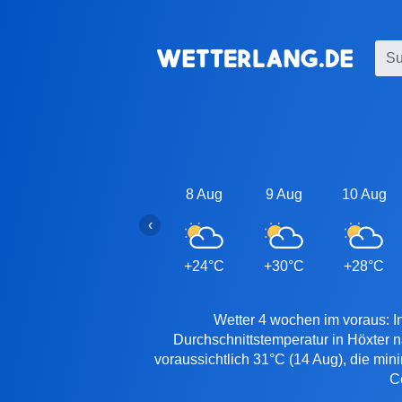
8 Aug
9 Aug
10 Aug
‹
+24°C
+30°C
+28°C
Wetter 4 wochen im voraus: In
Durchschnittstemperatur in Höxter 
voraussichtlich 31°C (14 Aug), die min
C