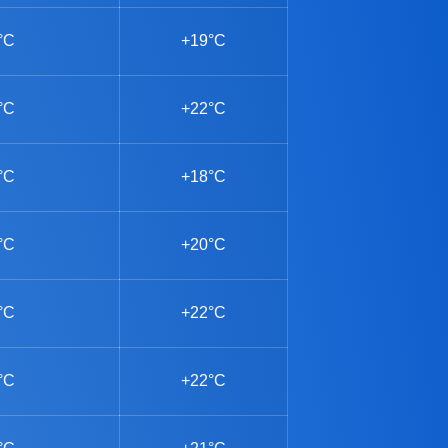
°C
+19°C
°C
+22°C
°C
+18°C
°C
+20°C
°C
+22°C
°C
+22°C