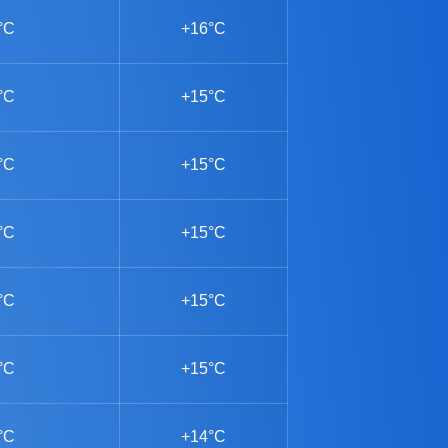
°C
+16°C
°C
+15°C
°C
+15°C
°C
+15°C
°C
+15°C
°C
+15°C
°C
+14°C