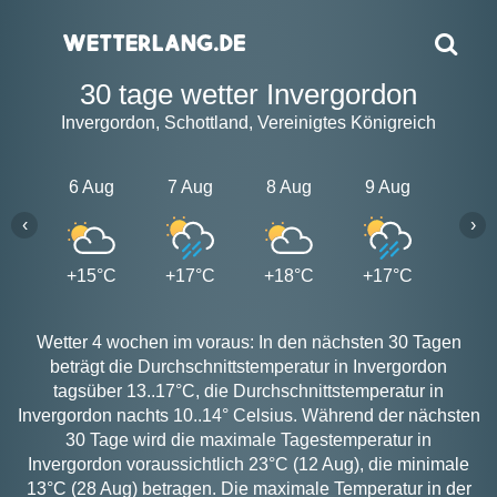
30 tage wetter Invergordon
Invergordon, Schottland, Vereinigtes Königreich
6 Aug
7 Aug
8 Aug
9 Aug
10 A
‹
›
+15°C
+17°C
+18°C
+17°C
+17
Wetter 4 wochen im voraus: In den nächsten 30 Tagen
beträgt die Durchschnittstemperatur in Invergordon
tagsüber 13..17°C, die Durchschnittstemperatur in
Invergordon nachts 10..14° Celsius. Während der nächsten
30 Tage wird die maximale Tagestemperatur in
Invergordon voraussichtlich 23°C (12 Aug), die minimale
13°C (28 Aug) betragen. Die maximale Temperatur in der