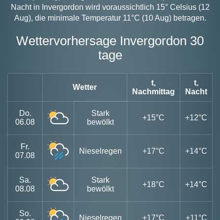
Nacht in Invergordon wird voraussichtlich 15° Celsius (12
Aug), die minimale Temperatur 11°C (10 Aug) betragen.
Wettervorhersage Invergordon 30
tage
t,
t,
Wetter
Nachmittag
Nacht
Do.
Stark
+15°C
+12°C
06.08
bewölkt
Fr.
Nieselregen
+17°C
+14°C
07.08
Sa.
Stark
+18°C
+14°C
08.08
bewölkt
So.
Nieselregen
+17°C
+11°C