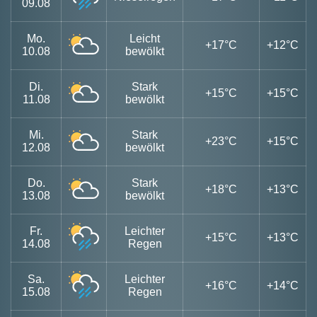
09.08
Mo.
Leicht
+17°C
+12°C
10.08
bewölkt
Di.
Stark
+15°C
+15°C
11.08
bewölkt
Mi.
Stark
+23°C
+15°C
12.08
bewölkt
Do.
Stark
+18°C
+13°C
13.08
bewölkt
Fr.
Leichter
+15°C
+13°C
14.08
Regen
Sa.
Leichter
+16°C
+14°C
15.08
Regen