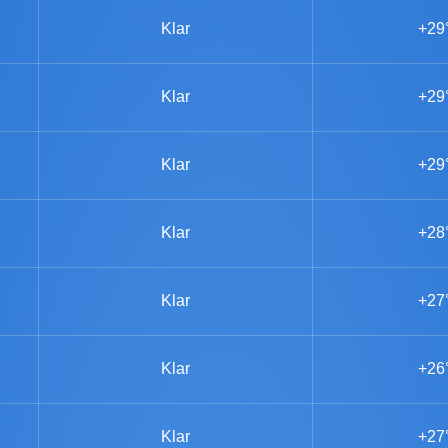
Klar
+29
Klar
+29
Klar
+29
Klar
+28
Klar
+27
Klar
+26
Klar
+27