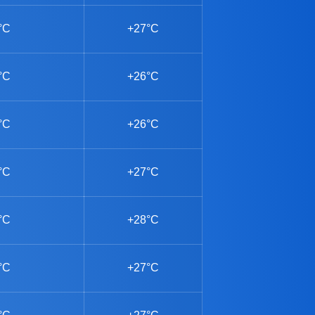
°C
+27°C
°C
+26°C
°C
+26°C
°C
+27°C
°C
+28°C
°C
+27°C