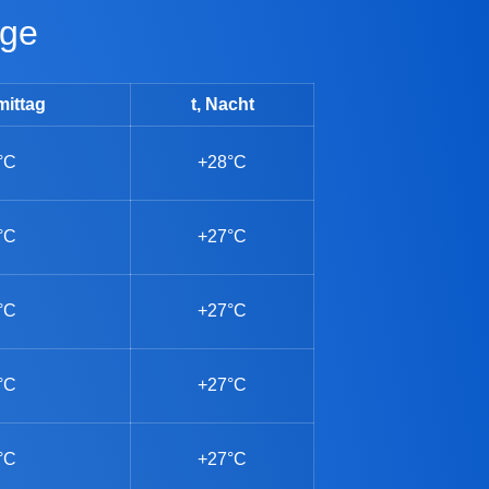
age
mittag
t, Nacht
°C
+28°C
°C
+27°C
°C
+27°C
°C
+27°C
°C
+27°C