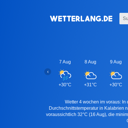
7 Aug
8 Aug
9 Aug
‹
+30°C
+31°C
+30°C
Wetter 4 wochen im voraus: In 
Durchschnittstemperatur in Kalabrien 
voraussichtlich 32°C (16 Aug), die mini