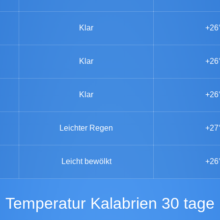
Klar
+26
Klar
+26
Klar
+26
Leichter Regen
+27
Leicht bewölkt
+26
Temperatur Kalabrien 30 tage