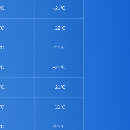
°C
+21°C
°C
+22°C
°C
+21°C
°C
+21°C
°C
+21°C
°C
+21°C
°C
+21°C