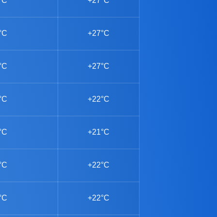
°C
+27°C
°C
+27°C
°C
+27°C
°C
+22°C
°C
+21°C
°C
+22°C
°C
+22°C