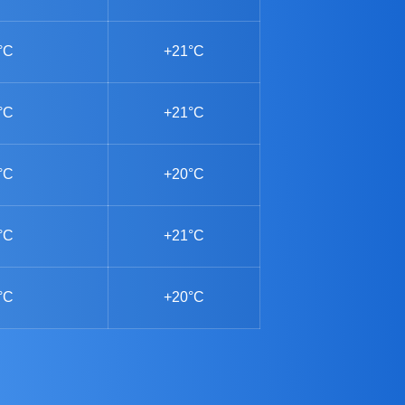
°C
+21°C
°C
+21°C
°C
+20°C
°C
+21°C
°C
+20°C