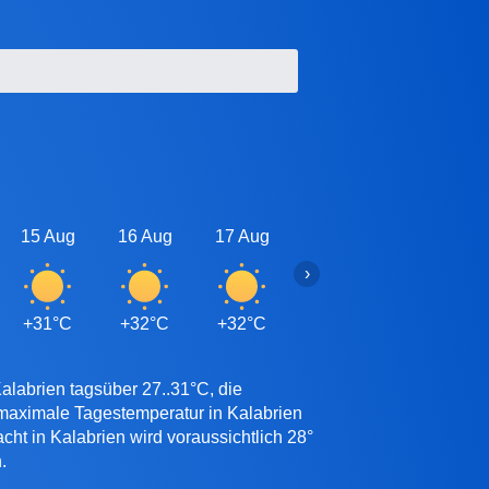
15 Aug
16 Aug
17 Aug
18 Aug
19 Aug
›
+31°C
+32°C
+32°C
+32°C
+32°C
alabrien tagsüber 27..31°C, die
 maximale Tagestemperatur in Kalabrien
ht in Kalabrien wird voraussichtlich 28°
.