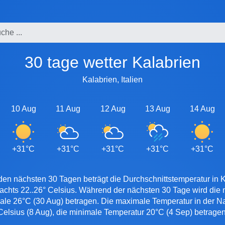
30 tage wetter Kalabrien
Kalabrien, Italien
10 Aug
11 Aug
12 Aug
13 Aug
14 Aug
+31°C
+31°C
+31°C
+31°C
+31°C
den nächsten 30 Tagen beträgt die Durchschnittstemperatur in K
nachts 22..26° Celsius. Während der nächsten 30 Tage wird die
male 26°C (30 Aug) betragen. Die maximale Temperatur in der Nac
Celsius (8 Aug), die minimale Temperatur 20°C (4 Sep) betragen