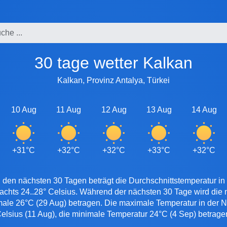
30 tage wetter Kalkan
Kalkan, Provinz Antalya, Türkei
10 Aug
11 Aug
12 Aug
13 Aug
14 Aug
+31°C
+32°C
+32°C
+33°C
+32°C
 den nächsten 30 Tagen beträgt die Durchschnittstemperatur in
nachts 24..28° Celsius. Während der nächsten 30 Tage wird die
imale 26°C (29 Aug) betragen. Die maximale Temperatur in der Na
elsius (11 Aug), die minimale Temperatur 24°C (4 Sep) betrage