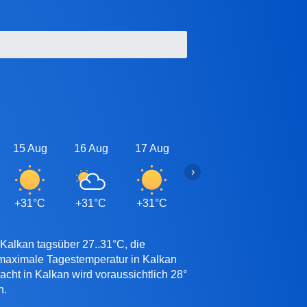
15 Aug
16 Aug
17 Aug
18 Aug
19 Aug
›
+31°C
+31°C
+31°C
+31°C
+31°C
 Kalkan tagsüber 27..31°C, die
 maximale Tagestemperatur in Kalkan
cht in Kalkan wird voraussichtlich 28°
n.