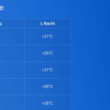
ge
g
t, Nacht
+27°C
+26°C
+27°C
+28°C
+28°C