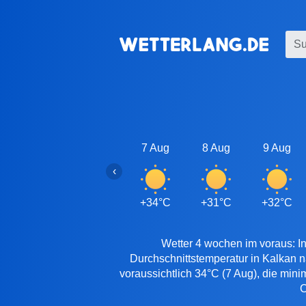
7 Aug
8 Aug
9 Aug
‹
+34°C
+31°C
+32°C
Wetter 4 wochen im voraus: In
Durchschnittstemperatur in Kalkan 
voraussichtlich 34°C (7 Aug), die min
C