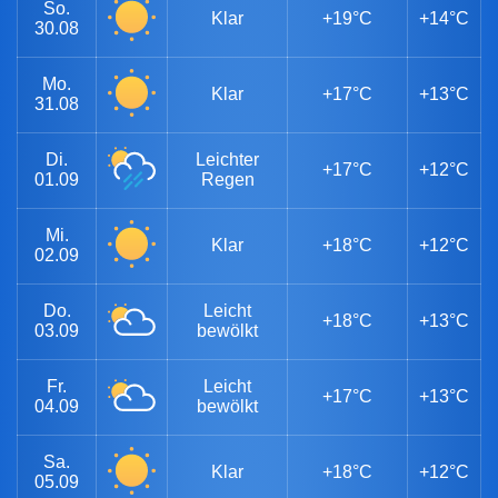
So.
Klar
+19°C
+14°C
30.08
Mo.
Klar
+17°C
+13°C
31.08
Di.
Leichter
+17°C
+12°C
01.09
Regen
Mi.
Klar
+18°C
+12°C
02.09
Do.
Leicht
+18°C
+13°C
03.09
bewölkt
Fr.
Leicht
+17°C
+13°C
04.09
bewölkt
Sa.
Klar
+18°C
+12°C
05.09