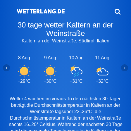
30 tage wetter Kaltern an der
Weinstraße
Kaltern an der Weinstraße, Südtirol, Italien
8 Aug
9 Aug
10 Aug
11 Aug
12 A
‹
›
+29°C
+30°C
+31°C
+32°C
+32
Wetter 4 wochen im voraus: In den nächsten 30 Tagen
beträgt die Durchschnittstemperatur in Kaltern an der
Weinstraße tagsüber 22..26°C, die
Durchschnittstemperatur in Kaltern an der Weinstraße
nachts 16..20° Celsius. Während der nächsten 30 Tage
wird die maximale Tagestemperatur in Kaltern an der