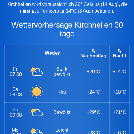
Kirchhellen wird voraussichtlich 26° Celsius (14 Aug), die
minimale Temperatur 14°C (8 Aug) betragen.
Wettervorhersage Kirchhellen 30
tage
t,
t,
Wetter
Nachmittag
Nacht
Fr.
Stark
+20°C
+14°C
07.08
bewölkt
Sa.
Klar
+24°C
+18°C
08.08
So.
Bewölkt
+29°C
+21°C
09.08
Mo.
Leicht
+28°C
+16°C