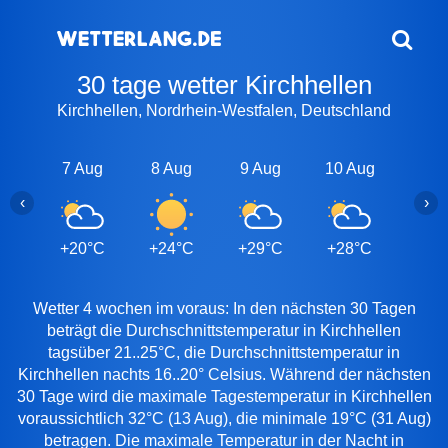
30 tage wetter Kirchhellen
Kirchhellen, Nordrhein-Westfalen, Deutschland
7 Aug
8 Aug
9 Aug
10 Aug
11 A
‹
›
+20°C
+24°C
+29°C
+28°C
+22
Wetter 4 wochen im voraus: In den nächsten 30 Tagen
beträgt die Durchschnittstemperatur in Kirchhellen
tagsüber 21..25°C, die Durchschnittstemperatur in
Kirchhellen nachts 16..20° Celsius. Während der nächsten
30 Tage wird die maximale Tagestemperatur in Kirchhellen
voraussichtlich 32°C (13 Aug), die minimale 19°C (31 Aug)
betragen. Die maximale Temperatur in der Nacht in