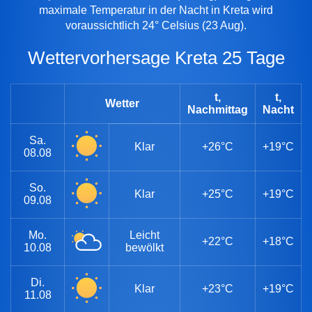
maximale Temperatur in der Nacht in Kreta wird
voraussichtlich 24° Celsius (23 Aug).
Wettervorhersage Kreta 25 Tage
t,
t,
Wetter
Nachmittag
Nacht
Sa.
Klar
+26°C
+19°C
08.08
So.
Klar
+25°C
+19°C
09.08
Mo.
Leicht
+22°C
+18°C
10.08
bewölkt
Di.
Klar
+23°C
+19°C
11.08