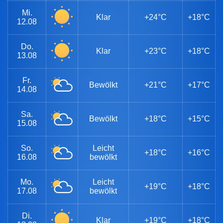
Mi.
Klar
+24°C
+18°C
12.08
Do.
Klar
+23°C
+18°C
13.08
Fr.
Bewölkt
+21°C
+17°C
14.08
Sa.
Bewölkt
+18°C
+15°C
15.08
So.
Leicht
+18°C
+16°C
16.08
bewölkt
Mo.
Leicht
+19°C
+18°C
17.08
bewölkt
Di.
Klar
+19°C
+18°C