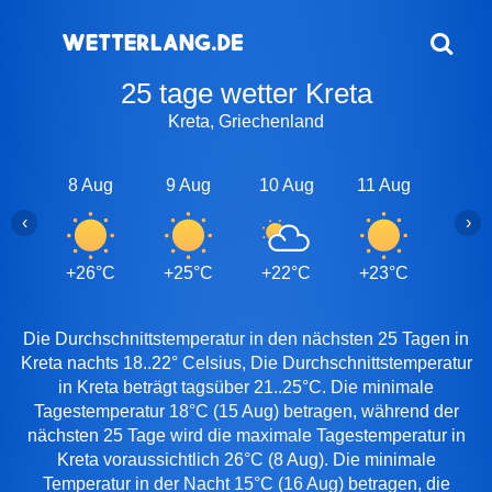
25 tage wetter Kreta
Kreta, Griechenland
8 Aug
9 Aug
10 Aug
11 Aug
12 A
‹
›
+26°C
+25°C
+22°C
+23°C
+24
Die Durchschnittstemperatur in den nächsten 25 Tagen in
Kreta nachts 18..22° Celsius, Die Durchschnittstemperatur
in Kreta beträgt tagsüber 21..25°C. Die minimale
Tagestemperatur 18°C (15 Aug) betragen, während der
nächsten 25 Tage wird die maximale Tagestemperatur in
Kreta voraussichtlich 26°C (8 Aug). Die minimale
Temperatur in der Nacht 15°C (16 Aug) betragen, die