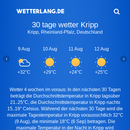
30 tage wetter Kripp
Kripp, Rheinland-Pfalz, Deutschland
9 Aug
10 Aug
11 Aug
12 Aug
13 A
‹
›
+32°C
+29°C
+24°C
+25°C
+29
Wetter 4 wochen im voraus: In den nächsten 30 Tagen
beträgt die Durchschnittstemperatur in Kripp tagsüber
21..25°C, die Durchschnittstemperatur in Kripp nachts
15..19° Celsius. Während der nächsten 30 Tage wird die
maximale Tagestemperatur in Kripp voraussichtlich 32°C
(9 Aug), die minimale 18°C (6 Sep) betragen. Die
maximale Temperatur in der Nacht in Kripp wird