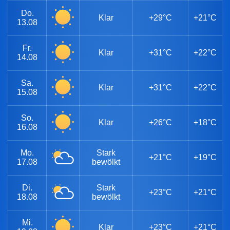
Do.
Klar
+29°C
+21°C
13.08
Fr.
Klar
+31°C
+22°C
14.08
Sa.
Klar
+31°C
+22°C
15.08
So.
Klar
+26°C
+18°C
16.08
Mo.
Stark
+21°C
+19°C
17.08
bewölkt
Di.
Stark
+23°C
+21°C
18.08
bewölkt
Mi.
Klar
+23°C
+21°C