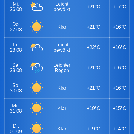
Mi.
Leicht
+21°C
+17°C
26.08
bewölkt
Do.
Klar
+21°C
+16°C
27.08
Fr.
Leicht
+22°C
+16°C
28.08
bewölkt
Sa.
Leichter
+21°C
+16°C
29.08
Regen
So.
Klar
+21°C
+16°C
30.08
Mo.
Klar
+19°C
+15°C
31.08
Di.
Klar
+19°C
+14°C
01.09