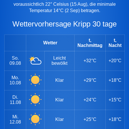
voraussichtlich 22° Celsius (15 Aug), die minimale
Temperatur 14°C (2 Sep) betragen.
Wettervorhersage Kripp 30 tage
t,
t,
Wetter
Nachmittag
Nacht
So.
Leicht
+32°C
+20°C
09.08
bewölkt
Mo.
Klar
+29°C
+18°C
10.08
Di.
Klar
+24°C
+15°C
11.08
Mi.
Klar
+25°C
+18°C
12.08