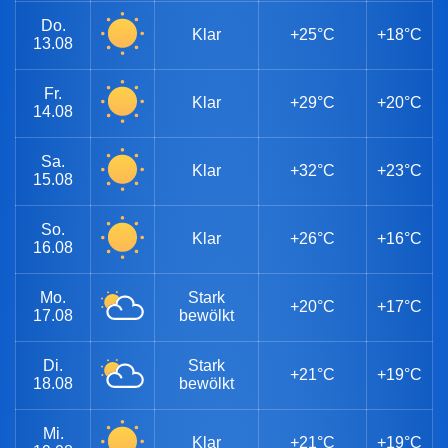
Do.
Klar
+25°C
+18°C
13.08
Fr.
Klar
+29°C
+20°C
14.08
Sa.
Klar
+32°C
+23°C
15.08
So.
Klar
+26°C
+16°C
16.08
Mo.
Stark
+20°C
+17°C
17.08
bewölkt
Di.
Stark
+21°C
+19°C
18.08
bewölkt
Mi.
Klar
+21°C
+19°C