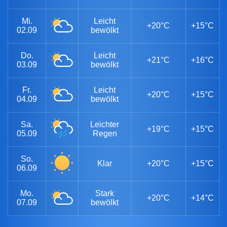
Mi.
Leicht
+20°C
+15°C
02.09
bewölkt
Do.
Leicht
+21°C
+16°C
03.09
bewölkt
Fr.
Leicht
+20°C
+15°C
04.09
bewölkt
Sa.
Leichter
+19°C
+15°C
05.09
Regen
So.
Klar
+20°C
+15°C
06.09
Mo.
Stark
+20°C
+14°C
07.09
bewölkt