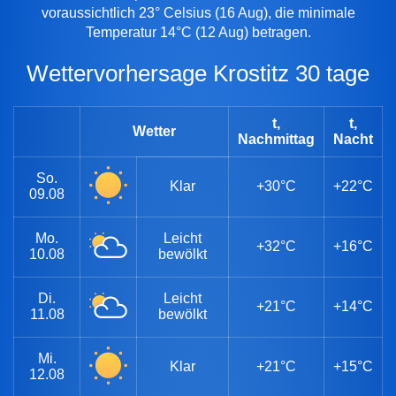
voraussichtlich 23° Celsius (16 Aug), die minimale
Temperatur 14°C (12 Aug) betragen.
Wettervorhersage Krostitz 30 tage
t,
t,
Wetter
Nachmittag
Nacht
So.
Klar
+30°C
+22°C
09.08
Mo.
Leicht
+32°C
+16°C
10.08
bewölkt
Di.
Leicht
+21°C
+14°C
11.08
bewölkt
Mi.
Klar
+21°C
+15°C
12.08