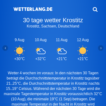
30 tage wetter Krostitz
Krostitz, Sachsen, Deutschland
9 Aug
10 Aug
11 Aug
12 Aug
13 A
‹
›
+30°C
+32°C
+21°C
+21°C
+25
Wetter 4 wochen im voraus: In den nächsten 30 Tagen
beträgt die Durchschnittstemperatur in Krostitz tagsüber
21..25°C, die Durchschnittstemperatur in Krostitz nachts
15..19° Celsius. Während der nächsten 30 Tage wird die
maximale Tagestemperatur in Krostitz voraussichtlich 32°C
(10 Aug), die minimale 19°C (1 Sep) betragen. Die
maximale Temperatur in der Nacht in Krostitz wird