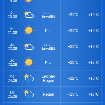
19.08
Do.
Leicht
+21°C
+19°C
20.08
bewölkt
Fr.
Klar
+21°C
+19°C
21.08
Sa.
Leicht
+21°C
+19°C
22.08
bewölkt
So.
Klar
+23°C
+17°C
23.08
Mo.
Leichter
+22°C
+16°C
24.08
Regen
Di.
Regen
+23°C
+17°C
25.08