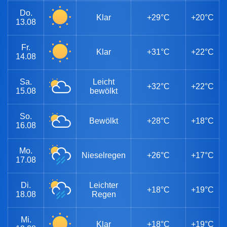
Do.
Klar
+29°C
+20°C
13.08
Fr.
Klar
+31°C
+22°C
14.08
Sa.
Leicht
+32°C
+22°C
15.08
bewölkt
So.
Bewölkt
+28°C
+18°C
16.08
Mo.
Nieselregen
+26°C
+17°C
17.08
Di.
Leichter
+18°C
+19°C
18.08
Regen
Mi.
Klar
+18°C
+19°C