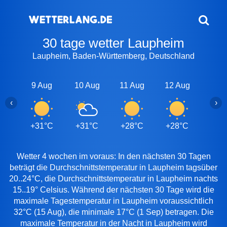
30 tage wetter Laupheim
Laupheim, Baden-Württemberg, Deutschland
9 Aug
10 Aug
11 Aug
12 Aug
13 A
‹
›
+31°C
+31°C
+28°C
+28°C
+29
Wetter 4 wochen im voraus: In den nächsten 30 Tagen
beträgt die Durchschnittstemperatur in Laupheim tagsüber
20..24°C, die Durchschnittstemperatur in Laupheim nachts
15..19° Celsius. Während der nächsten 30 Tage wird die
maximale Tagestemperatur in Laupheim voraussichtlich
32°C (15 Aug), die minimale 17°C (1 Sep) betragen. Die
maximale Temperatur in der Nacht in Laupheim wird