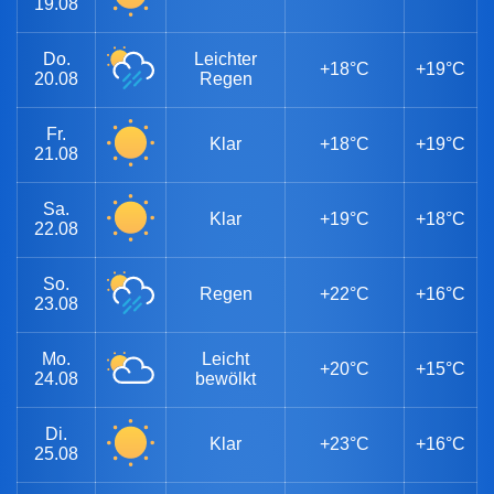
19.08
Do.
Leichter
+18°C
+19°C
20.08
Regen
Fr.
Klar
+18°C
+19°C
21.08
Sa.
Klar
+19°C
+18°C
22.08
So.
Regen
+22°C
+16°C
23.08
Mo.
Leicht
+20°C
+15°C
24.08
bewölkt
Di.
Klar
+23°C
+16°C
25.08