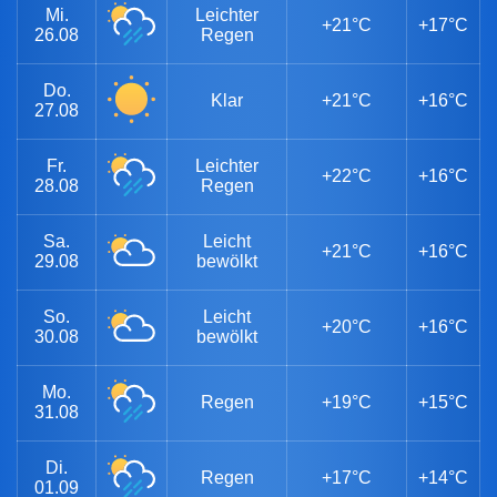
Mi.
Leichter
+21°C
+17°C
26.08
Regen
Do.
Klar
+21°C
+16°C
27.08
Fr.
Leichter
+22°C
+16°C
28.08
Regen
Sa.
Leicht
+21°C
+16°C
29.08
bewölkt
So.
Leicht
+20°C
+16°C
30.08
bewölkt
Mo.
Regen
+19°C
+15°C
31.08
Di.
Regen
+17°C
+14°C
01.09