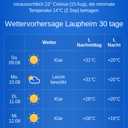
voraussichtlich 22° Celsius (15 Aug), die minimale
Temperatur 14°C (2 Sep) betragen.
Wettervorhersage Laupheim 30 tage
t,
t,
Wetter
Nachmittag
Nacht
So.
Klar
+31°C
+20°C
09.08
Mo.
Leicht
+31°C
+20°C
10.08
bewölkt
Di.
Klar
+28°C
+20°C
11.08
Mi.
Klar
+28°C
+19°C
12.08