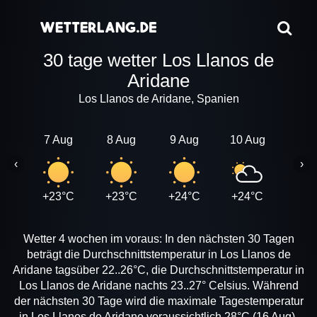
30 tage wetter Los Llanos de
Aridane
Los Llanos de Aridane, Spanien
7 Aug
8 Aug
9 Aug
10 Aug
11 A
‹
›
+23°C
+23°C
+24°C
+24°C
+24
Wetter 4 wochen im voraus: In den nächsten 30 Tagen
beträgt die Durchschnittstemperatur in Los Llanos de
Aridane tagsüber 22..26°C, die Durchschnittstemperatur in
Los Llanos de Aridane nachts 23..27° Celsius. Während
der nächsten 30 Tage wird die maximale Tagestemperatur
in Los Llanos de Aridane voraussichtlich 28°C (16 Aug),