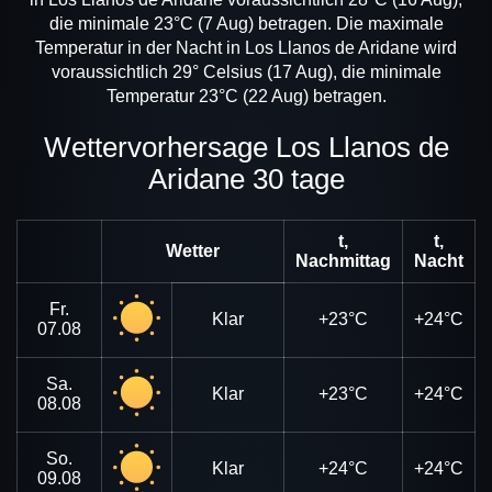
die minimale 23°C (7 Aug) betragen. Die maximale
Temperatur in der Nacht in Los Llanos de Aridane wird
voraussichtlich 29° Celsius (17 Aug), die minimale
Temperatur 23°C (22 Aug) betragen.
Wettervorhersage Los Llanos de
Aridane 30 tage
t,
t,
Wetter
Nachmittag
Nacht
Fr.
Klar
+23°C
+24°C
07.08
Sa.
Klar
+23°C
+24°C
08.08
So.
Klar
+24°C
+24°C
09.08