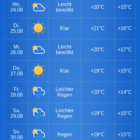
Mo.
Leicht
+20°C
+15°C
24.08
bewölkt
Di.
Klar
+21°C
+16°C
25.08
Mi.
Leicht
+20°C
+17°C
26.08
bewölkt
Do.
Klar
+19°C
+15°C
27.08
Fr.
Leichter
+20°C
+14°C
28.08
Regen
Sa.
Leichter
+19°C
+15°C
29.08
Regen
So.
Regen
+19°C
+15°C
30.08