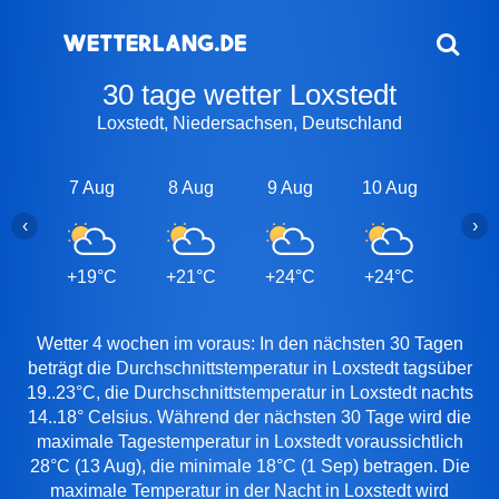
30 tage wetter Loxstedt
Loxstedt, Niedersachsen, Deutschland
7 Aug
8 Aug
9 Aug
10 Aug
11 A
‹
›
+19°C
+21°C
+24°C
+24°C
+20
Wetter 4 wochen im voraus: In den nächsten 30 Tagen
beträgt die Durchschnittstemperatur in Loxstedt tagsüber
19..23°C, die Durchschnittstemperatur in Loxstedt nachts
14..18° Celsius. Während der nächsten 30 Tage wird die
maximale Tagestemperatur in Loxstedt voraussichtlich
28°C (13 Aug), die minimale 18°C (1 Sep) betragen. Die
maximale Temperatur in der Nacht in Loxstedt wird