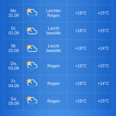
Mo.
Leichter
+19°C
+15°C
31.08
Regen
Di.
Leicht
+18°C
+15°C
01.09
bewölkt
Mi.
Leicht
+19°C
+14°C
02.09
bewölkt
Do.
Regen
+19°C
+15°C
03.09
Fr.
Regen
+19°C
+14°C
04.09
Sa.
Regen
+19°C
+15°C
05.09