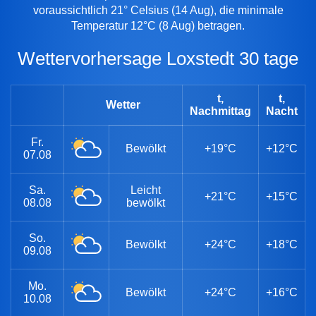
voraussichtlich 21° Celsius (14 Aug), die minimale
Temperatur 12°C (8 Aug) betragen.
Wettervorhersage Loxstedt 30 tage
t,
t,
Wetter
Nachmittag
Nacht
Fr.
Bewölkt
+19°C
+12°C
07.08
Sa.
Leicht
+21°C
+15°C
08.08
bewölkt
So.
Bewölkt
+24°C
+18°C
09.08
Mo.
Bewölkt
+24°C
+16°C
10.08