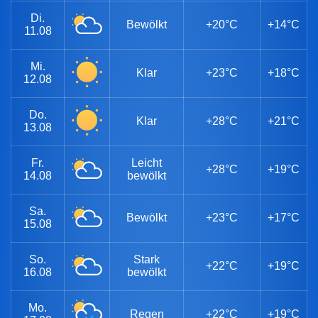
Di.
Bewölkt
+20°C
+14°C
11.08
Mi.
Klar
+23°C
+18°C
12.08
Do.
Klar
+28°C
+21°C
13.08
Fr.
Leicht
+28°C
+19°C
14.08
bewölkt
Sa.
Bewölkt
+23°C
+17°C
15.08
So.
Stark
+22°C
+19°C
16.08
bewölkt
Mo.
Regen
+22°C
+19°C