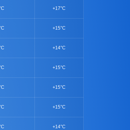
°C
+17°C
°C
+15°C
°C
+14°C
°C
+15°C
°C
+15°C
°C
+15°C
°C
+14°C