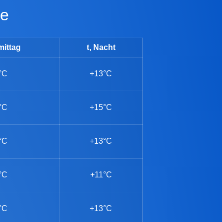
ge
mittag
t, Nacht
°C
+13°C
°C
+15°C
°C
+13°C
°C
+11°C
°C
+13°C