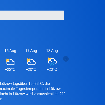
16 Aug
17 Aug
18 Aug
19 Aug
20 Aug
›
+22°C
+20°C
+20°C
+20°C
+20°C
 Lützow tagsüber 19..23°C, die
 maximale Tagestemperatur in Lützow
acht in Lützow wird voraussichtlich 21°
n.