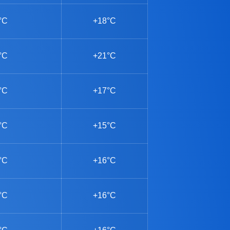
°C
+18°C
°C
+21°C
°C
+17°C
°C
+15°C
°C
+16°C
°C
+16°C