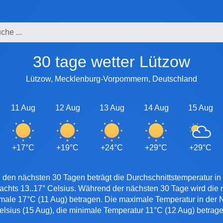
30 tage wetter Lützow
Lützow, Mecklenburg-Vorpommern, Deutschland
11 Aug
12 Aug
13 Aug
14 Aug
15 Aug
+17°C
+19°C
+24°C
+29°C
+29°C
 den nächsten 30 Tagen beträgt die Durchschnittstemperatur in
nachts 13..17° Celsius. Während der nächsten 30 Tage wird die
imale 17°C (11 Aug) betragen. Die maximale Temperatur in der N
elsius (15 Aug), die minimale Temperatur 11°C (12 Aug) betrage