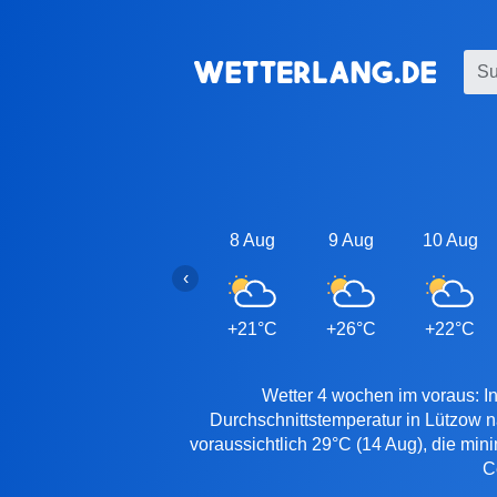
8 Aug
9 Aug
10 Aug
‹
+21°C
+26°C
+22°C
Wetter 4 wochen im voraus: In
Durchschnittstemperatur in Lützow 
voraussichtlich 29°C (14 Aug), die min
C