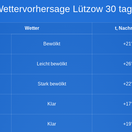
Wettervorhersage Lützow 30 ta
Wetter
t, Nach
Bewölkt
+21
Leicht bewölkt
+26
Stark bewölkt
+22
Klar
+17
Klar
+19