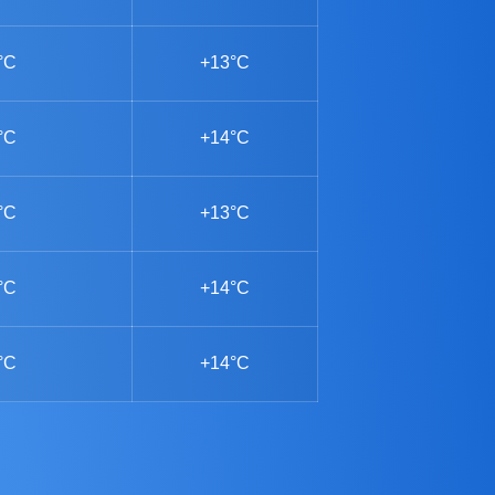
°C
+13°C
°C
+14°C
°C
+13°C
°C
+14°C
°C
+14°C